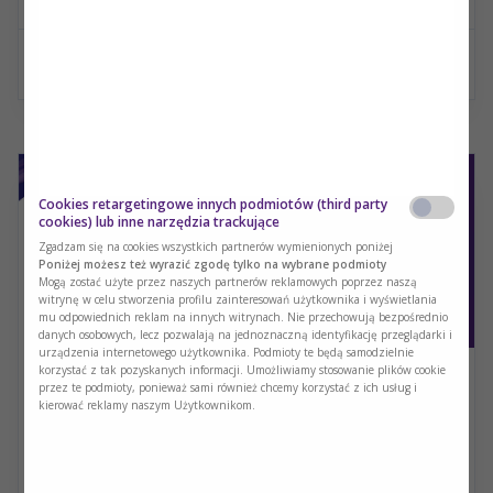
Czytaj więcej
Cookies retargetingowe innych podmiotów (third party
cookies) lub inne narzędzia trackujące
Zgadzam się na cookies wszystkich partnerów wymienionych poniżej
Poniżej możesz też wyrazić zgodę tylko na wybrane podmioty
Mogą zostać użyte przez naszych partnerów reklamowych poprzez naszą
witrynę w celu stworzenia profilu zainteresowań użytkownika i wyświetlania
mu odpowiednich reklam na innych witrynach. Nie przechowują bezpośrednio
danych osobowych, lecz pozwalają na jednoznaczną identyfikację przeglądarki i
urządzenia internetowego użytkownika. Podmioty te będą samodzielnie
korzystać z tak pozyskanych informacji. Umożliwiamy stosowanie plików cookie
Organ nieużywany zanika?
przez te podmioty, ponieważ sami również chcemy korzystać z ich usług i
kierować reklamy naszym Użytkownikom.
Dietetyka kliniczna
Zapraszamy do wysłuchania wykładu dr hab. n. med. Doroty
Mańkowskiej-Wierzbickiej wygłoszonego podczas XI Kongresu
PTŻK oraz VII Zjazdu PTŻKiD w Iławie.