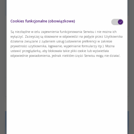
Cookies funkcjonalne (obowiązkowe)
Postępowanie w żywieniu domowym –
Są niezbędne w celu zapewnienia funkcjonowania Serwisu i nie można ich
nowe technologie i praktyczne
wyłączyć. Zazwyczaj są stosowane w odpowiedzi na podjęte przez Użytkownika
doświadczenia
działania związane z żądaniem usług (ustawienie preferencji w zakresie
prywatności użytkownika, logowanie, wypełnianie formularzy itp.). Można
Dietetyka kliniczna
ustawić przeglądarkę, aby blokowała takie pliki cookie lub wyświetlała
odpowiednie powiadomienia, jednak niektóre części Serwisu mogą nie działać.
Zapraszamy do obejrzenia wykładu poprowadzonego przez dr
hab. n. med. Marcina Folwarskiego podczas konferencji POST
ESPEN
Czytaj więcej