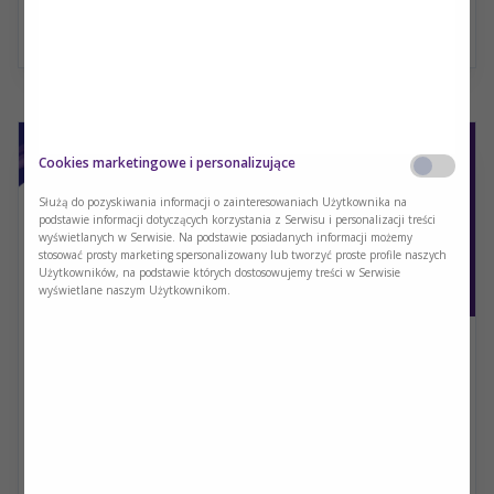
Czytaj więcej
Cookies marketingowe i personalizujące
Służą do pozyskiwania informacji o zainteresowaniach Użytkownika na
podstawie informacji dotyczących korzystania z Serwisu i personalizacji treści
wyświetlanych w Serwisie. Na podstawie posiadanych informacji możemy
stosować prosty marketing spersonalizowany lub tworzyć proste profile naszych
Użytkowników, na podstawie których dostosowujemy treści w Serwisie
wyświetlane naszym Użytkownikom.
Planowanie interwencji żywieniowej – to Ci
się przyda! Spojrzenie praktyków
Dietetyka kliniczna
Zapraszamy do obejrzenia wykładu Dr n. med. n. o zdr. Mai
Czerwińskiej – Rogowskiej oraz Lek. Tomasza
Jaworskiego wygłoszonego podczas sesji firmy Nutricia XII