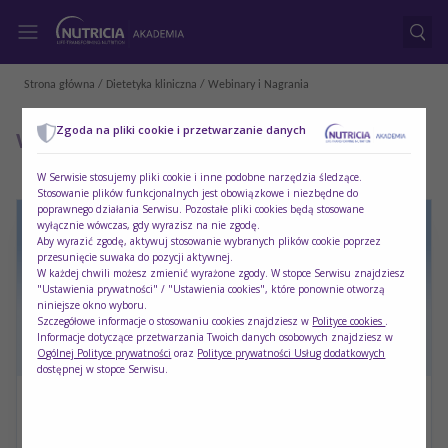
Strona główna
/
Dietetyka kliniczna
/ Webinary i Nagrania
Zgoda na pliki cookie i przetwarzanie danych
Webinary i Nagrania
W Serwisie stosujemy pliki cookie i inne podobne narzędzia śledzące.
Stosowanie plików funkcjonalnych jest obowiązkowe i niezbędne do
poprawnego działania Serwisu. Pozostałe pliki cookies będą stosowane
wyłącznie wówczas, gdy wyrazisz na nie zgodę.
Aby wyrazić zgodę, aktywuj stosowanie wybranych plików cookie poprzez
przesunięcie suwaka do pozycji aktywnej.
W każdej chwili możesz zmienić wyrażone zgody. W stopce Serwisu znajdziesz
"Ustawienia prywatności" / "Ustawienia cookies", które ponownie otworzą
niniejsze okno wyboru.
Szczegółowe informacje o stosowaniu cookies znajdziesz w
Polityce cookies
.
Informacje dotyczące przetwarzania Twoich danych osobowych znajdziesz w
Ogólnej Polityce prywatności
oraz
Polityce prywatności Usług dodatkowych
dostępnej w stopce Serwisu.
Syndrom poszpitalny oraz PICS – czym jest
oraz jaka jest rola dietetyka w jego