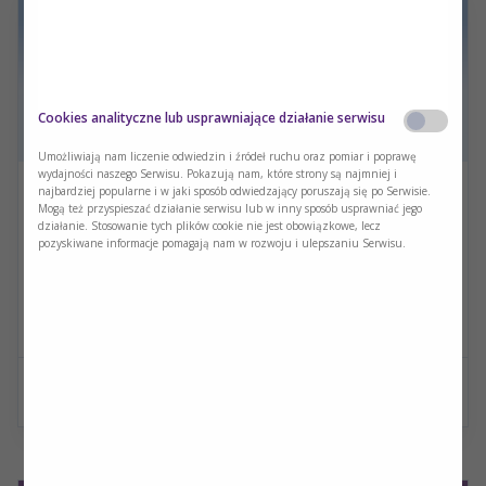
Cookies analityczne lub usprawniające działanie serwisu
Umożliwiają nam liczenie odwiedzin i źródeł ruchu oraz pomiar i poprawę
wydajności naszego Serwisu. Pokazują nam, które strony są najmniej i
najbardziej popularne i w jaki sposób odwiedzający poruszają się po Serwisie.
Żywienie pacjentów onkologicznych w
Mogą też przyspieszać działanie serwisu lub w inny sposób usprawniać jego
praktyce klinicznej
działanie. Stosowanie tych plików cookie nie jest obowiązkowe, lecz
pozyskiwane informacje pomagają nam w rozwoju i ulepszaniu Serwisu.
Dietetyka kliniczna
Obejrzyj nagranie webinaru organizowanego wspólnie z
Współczesną Dietetyką, poświęconego praktycznym aspektom
żywienia pacjentów onkologicznych.
Czytaj więcej