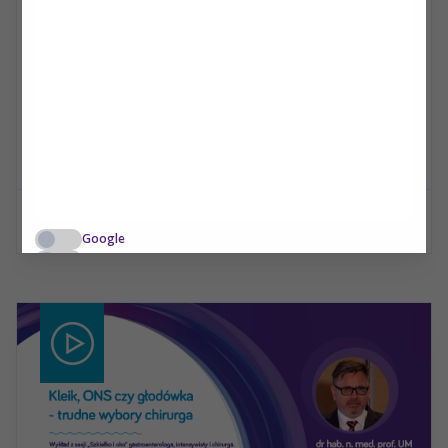
W poszukiwaniu złotego środka, czyli o
złożoności potrzeb przewodu
pokarmowego
Dietetyka kliniczna
Zapraszamy do zapoznania się z wykładem dr hab. n. med.
Doroty Mańkowskiej-Wierzbickiej wygłoszonego podczas X
Kongresu PTŻK w Iławie.
Czytaj więcej
Google
YouTube
SoundCloud
Facebook
Akceptuję
Zapisuję moje
Odrzucam wszystkie
wszystkie
wybory
dobrowolne