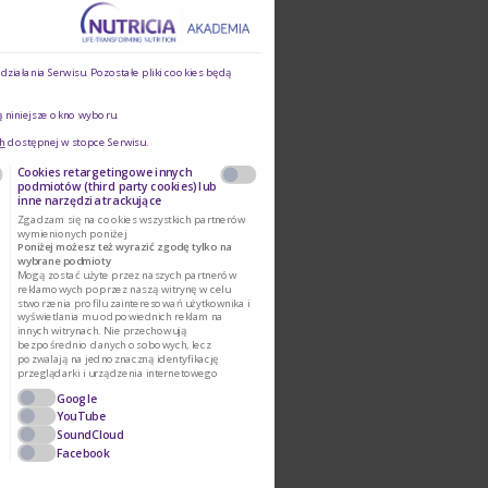
ka
ziałania Serwisu. Pozostałe pliki cookies będą
ą niniejsze okno wyboru.
h
dostępnej w stopce Serwisu.
Cookies retargetingowe innych
podmiotów (third party cookies) lub
inne narzędzia trackujące
Zgadzam się na cookies wszystkich partnerów
wymienionych poniżej
Poniżej możesz też wyrazić zgodę tylko na
wybrane podmioty
Mogą zostać użyte przez naszych partnerów
reklamowych poprzez naszą witrynę w celu
stworzenia profilu zainteresowań użytkownika i
wyświetlania mu odpowiednich reklam na
innych witrynach. Nie przechowują
bezpośrednio danych osobowych, lecz
pozwalają na jednoznaczną identyfikację
przeglądarki i urządzenia internetowego
użytkownika. Podmioty te będą samodzielnie
Google
korzystać z tak pozyskanych informacji.
Umożliwiamy stosowanie plików cookie przez te
YouTube
podmioty, ponieważ sami również chcemy
SoundCloud
korzystać z ich usług i kierować reklamy naszym
Facebook
Użytkownikom.