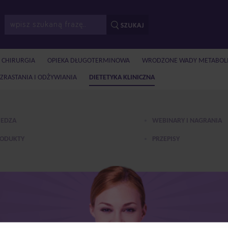
I CHIRURGIA
OPIEKA DŁUGOTERMINOWA
WRODZONE WADY METABOL
ZRASTANIA I ODŻYWIANIA
DIETETYKA KLINICZNA
EDZA
WEBINARY I NAGRANIA
ODUKTY
PRZEPISY