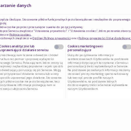
dy, jak…? Żywienie dojelitowe w pigułce Dr n. med. Dorota Mańkowska-Wierzbic
warzanie danych
rzędzia śledzące. Stosowanie plików funkcjonalnych jest obowiązkowe i niezbędne do poprawnego d
godę.
e w pigułce
Czy jesteś osobą posiadającą kwalifikacje z
ików cookie poprzez przesunięcie suwaka do pozycji aktywnej.
topce Serwisu znajdziesz "Ustawienia prywatności" / "Ustawienia cookies", które ponownie otworz
a
ziesz w
Polityce cookies
.
zakresu medycyny, farmacji, pielęgniarstwa,
 osobowych znajdziesz w
Ogólnej Polityce prywatności
oraz
Polityce prywatności Usług dodatkowyc
dietetyki?
Cookies analityczne lub
Cookies marketingowe i
r n. med. Doroty
usprawniające działanie serwisu
personalizujące
Umożliwiają nam liczenie odwiedzin i źródeł
Służą do pozyskiwania informacji o
9.05.
ruchu oraz pomiar i poprawę wydajności
zainteresowaniach Użytkownika na podstawie
naszego Serwisu. Pokazują nam, które strony są
informacji dotyczących korzystania z Serwisu i
najmniej i najbardziej popularne i w jaki sposób
personalizacji treści wyświetlanych w Serwisie.
Tak
Nie
odwiedzający poruszają się po Serwisie. Mogą
Na podstawie posiadanych informacji możemy
też przyspieszać działanie serwisu lub w inny
stosować prosty marketing spersonalizowany
w. Jeśli nie masz
sposób usprawniać jego działanie. Stosowanie
lub tworzyć proste profile naszych
tych plików cookie nie jest obowiązkowe, lecz
Użytkowników, na podstawie których
pozyskiwane informacje pomagają nam w
dostosowujemy treści w Serwisie wyświetlane
rozwoju i ulepszaniu Serwisu.
naszym Użytkownikom.