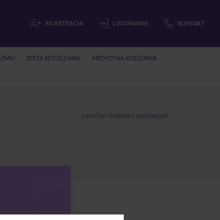
REJESTRACJA
LOGOWANIE
KONTAKT
IZMU
DIETA KETOGENNA
MEDYCYNA RODZINNA
ZAMÓW I POBIERZ MATERIAŁY