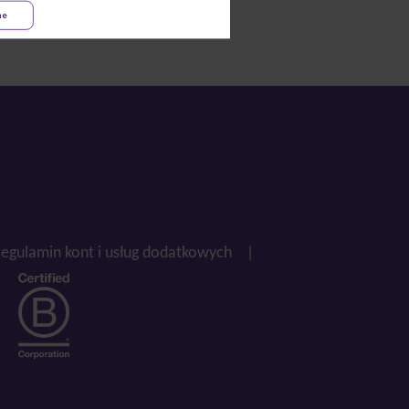
ne
egulamin kont i usług dodatkowych
|