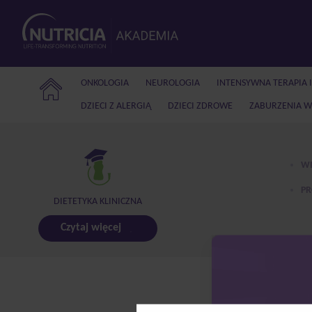
ONKOLOGIA
NEUROLOGIA
INTENSYWNA TERAPIA 
DZIECI Z ALERGIĄ
DZIECI ZDROWE
ZABURZENIA W
WI
PR
DIETETYKA KLINICZNA
Czytaj więcej