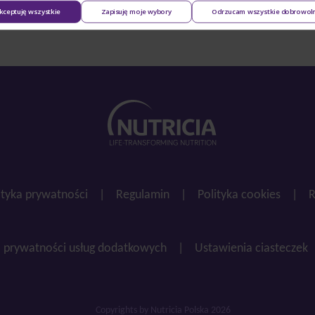
kceptuję wszystkie
Zapisuję moje wybory
Odrzucam wszystkie dobrowol
ityka prywatności
|
Regulamin
|
Polityka cookies
|
R
a prywatności usług dodatkowych
|
Ustawienia ciasteczek
Copyrights by Nutricia Polska 2026