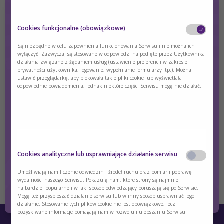
zalogowaniu uzyskają Państwo również dostęp do
materiałów
edukacyjnych dla pacjentów
takich jak m.in.:
poradnik dla
pacjentów z chorobą Alzheimera, poradnik dla pacjentów po
Cookies funkcjonalne (obowiązkowe)
udarze mózgu, porady rehabilitacyjne dla pacjentów po
udarze mózgu
.
Są niezbędne w celu zapewnienia funkcjonowania Serwisu i nie można ich
wyłączyć. Zazwyczaj są stosowane w odpowiedzi na podjęte przez Użytkownika
działania związane z żądaniem usług (ustawienie preferencji w zakresie
prywatności użytkownika, logowanie, wypełnianie formularzy itp.). Można
ustawić przeglądarkę, aby blokowała takie pliki cookie lub wyświetlała
odpowiednie powiadomienia, jednak niektóre części Serwisu mogą nie działać.
Zapraszamy do
zalogowania
lub
rejestracji
i korzystania w pełni z
możliwości Akademii Nutricia.
Czy jesteś osobą posiadającą kwalifikacje z
zakresu medycyny, farmacji, pielęgniarstwa,
Cookies analityczne lub usprawniające działanie serwisu
dietetyki?
Umożliwiają nam liczenie odwiedzin i źródeł ruchu oraz pomiar i poprawę
wydajności naszego Serwisu. Pokazują nam, które strony są najmniej i
Tak
Nie
najbardziej popularne i w jaki sposób odwiedzający poruszają się po Serwisie.
Mogą też przyspieszać działanie serwisu lub w inny sposób usprawniać jego
działanie. Stosowanie tych plików cookie nie jest obowiązkowe, lecz
pozyskiwane informacje pomagają nam w rozwoju i ulepszaniu Serwisu.