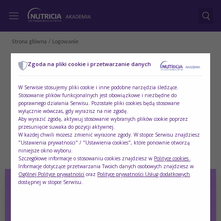
Strona główna
/
Logowanie
Zgoda na pliki cookie i przetwarzanie danych
Logowanie
W Serwisie stosujemy pliki cookie i inne podobne narzędzia śledzące.
Stosowanie plików funkcjonalnych jest obowiązkowe i niezbędne do
poprawnego działania Serwisu. Pozostałe pliki cookies będą stosowane
Login
wyłącznie wówczas, gdy wyrazisz na nie zgodę.
Aby wyrazić zgodę, aktywuj stosowanie wybranych plików cookie poprzez
przesunięcie suwaka do pozycji aktywnej.
W każdej chwili możesz zmienić wyrażone zgody. W stopce Serwisu znajdziesz
"Ustawienia prywatności" / "Ustawienia cookies", które ponownie otworzą
niniejsze okno wyboru.
Hasło
Szczegółowe informacje o stosowaniu cookies znajdziesz w
Polityce cookies
.
Informacje dotyczące przetwarzania Twoich danych osobowych znajdziesz w
Ogólnej Polityce prywatności
oraz
Polityce prywatności Usług dodatkowych
dostępnej w stopce Serwisu.
Zaloguj się