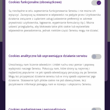
Cookies funkcjonalne (obowiązkowe)
Są niezbędne w celu zapewnienia funkcjonowania Serwisu i nie można ich
wyłączyć. Zazwyczaj są stosowane w odpowiedzi na podjęte przez Użytkownika
Nie pamiętasz hasła?
Zresetuj hasło
działania związane z żądaniem usług (ustawienie preferencji w zakresie
prywatności użytkownika, logowanie, wypełnianie formularzy itp.). Można
Nie masz konta?
Zarejestruj się
ustawić przeglądarkę, aby blokowała takie pliki cookie lub wyświetlała
odpowiednie powiadomienia, jednak niektóre części Serwisu mogą nie działać.
Czy jesteś osobą posiadającą kwalifikacje z
zakresu medycyny, farmacji, pielęgniarstwa,
Cookies analityczne lub usprawniające działanie serwisu
dietetyki?
Umożliwiają nam liczenie odwiedzin i źródeł ruchu oraz pomiar i poprawę
Tak
Nie
wydajności naszego Serwisu. Pokazują nam, które strony są najmniej i
najbardziej popularne i w jaki sposób odwiedzający poruszają się po Serwisie.
Mogą też przyspieszać działanie serwisu lub w inny sposób usprawniać jego
działanie. Stosowanie tych plików cookie nie jest obowiązkowe, lecz
O Akademii
pozyskiwane informacje pomagają nam w rozwoju i ulepszaniu Serwisu.
Kontakt
Polityka prywatności
Cookies marketingowe i personalizujące