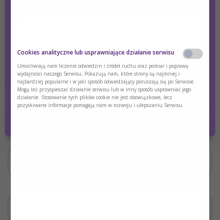
Wykład dostępny także w formie 4 krótkich tematycznych
Cookies analityczne lub usprawniające działanie serwisu
odcinków.
Czy jesteś osobą posiadającą kwalifikacje z
Umożliwiają nam liczenie odwiedzin i źródeł ruchu oraz pomiar i poprawę
wydajności naszego Serwisu. Pokazują nam, które strony są najmniej i
zakresu medycyny, farmacji, pielęgniarstwa,
Zapraszamy do zapoznania się!
najbardziej popularne i w jaki sposób odwiedzający poruszają się po Serwisie.
dietetyki?
Mogą też przyspieszać działanie serwisu lub w inny sposób usprawniać jego
działanie. Stosowanie tych plików cookie nie jest obowiązkowe, lecz
pozyskiwane informacje pomagają nam w rozwoju i ulepszaniu Serwisu.
Tak
Nie
Odcinek nr 1: Przewód pokarmowy decyduje
o losach pacjenta
Odcinek nr 2: Diety zawierające białko
polimeryczne terapią pierwszego wyboru
Odcinek nr 3: Brak tolerancji diety-przyczyny i
algorytmy postępowania