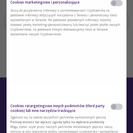
Cookies marketingowe i personalizujące
Służą do pozyskiwania informacji o zainteresowaniach Użytkownika na
podstawie informacji dotyczących korzystania z Serwisu i personalizacji treści
Odcinek nr 4: Wpływ różnych rodzajów białek
wyświetlanych w Serwisie. Na podstawie posiadanych informacji możemy
i błonnika na mikrobiotę jelitową
stosować prosty marketing spersonalizowany lub tworzyć proste profile naszych
Użytkowników, na podstawie których dostosowujemy treści w Serwisie
wyświetlane naszym Użytkownikom.
Cookies retargetingowe innych podmiotów (third party
cookies) lub inne narzędzia trackujące
Zgadzam się na cookies wszystkich partnerów wymienionych poniżej
Poniżej możesz też wyrazić zgodę tylko na wybrane podmioty
O Akademii
Mogą zostać użyte przez naszych partnerów reklamowych poprzez naszą
witrynę w celu stworzenia profilu zainteresowań użytkownika i wyświetlania