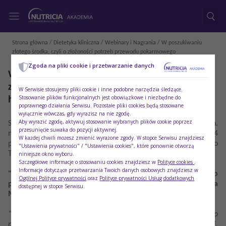
Strona główna
/
Dietetyka kliniczna
/
Webinary i Nagrania
/ W poszukiwaniu
złotego środka, czyli o złożoności potrzeb przewodu pokarmowego
Zgoda na pliki cookie i przetwarzanie danych
W poszukiwaniu złotego środka, czyli o
złożoności potrzeb przewodu pokarmowego - dr
W Serwisie stosujemy pliki cookie i inne podobne narzędzia śledzące.
Stosowanie plików funkcjonalnych jest obowiązkowe i niezbędne do
hab. n. med. Dorota Mańkowska-Wierzbicka
poprawnego działania Serwisu. Pozostałe pliki cookies będą stosowane
wyłącznie wówczas, gdy wyrazisz na nie zgodę.
Aby wyrazić zgodę, aktywuj stosowanie wybranych plików cookie poprzez
Serdecznie zapraszamy do zapoznania się z wykłademdr hab. n.
przesunięcie suwaka do pozycji aktywnej.
med. Doroty Mańkowskiej-Wierzbickiej wygłoszonego 14
W każdej chwili możesz zmienić wyrażone zgody. W stopce Serwisu znajdziesz
października 2022 roku podczas X Kongresu Polskiego
"Ustawienia prywatności" / "Ustawienia cookies", które ponownie otworzą
Towarzystwa Żywienia Klinicznego.
niniejsze okno wyboru.
Szczegółowe informacje o stosowaniu cookies znajdziesz w
Polityce cookies
.
Informacje dotyczące przetwarzania Twoich danych osobowych znajdziesz w
"W poszukiwaniu złotego środka, czyli o złożoności potrzeb
Ogólnej Polityce prywatności
oraz
Polityce prywatności Usług dodatkowych
przewodu pokarmowego", dr hab. n. med. Dorota
dostępnej w stopce Serwisu.
Mańkowska-Wierzbicka
“Jeśli Państwu się wydaje, że przewód pokarmowy to jest bardzo
prosta rura, do której się coś wprowadza i z której coś wychodzi,