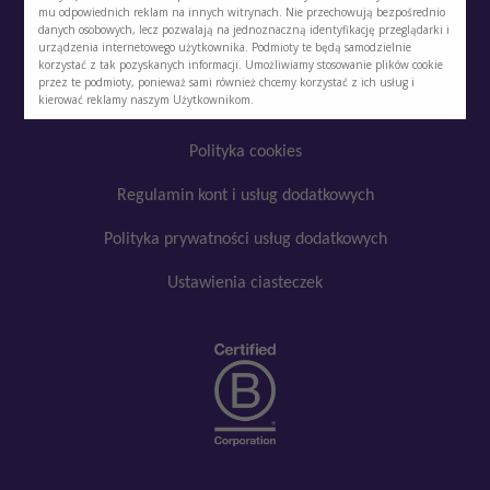
mu odpowiednich reklam na innych witrynach. Nie przechowują bezpośrednio
Kontakt
danych osobowych, lecz pozwalają na jednoznaczną identyfikację przeglądarki i
urządzenia internetowego użytkownika. Podmioty te będą samodzielnie
Polityka prywatności
korzystać z tak pozyskanych informacji. Umożliwiamy stosowanie plików cookie
przez te podmioty, ponieważ sami również chcemy korzystać z ich usług i
kierować reklamy naszym Użytkownikom.
Regulamin
Polityka cookies
Regulamin kont i usług dodatkowych
Polityka prywatności usług dodatkowych
Ustawienia ciasteczek
Google
YouTube
SoundCloud
Facebook
Akceptuję
Zapisuję moje
Odrzucam wszystkie
wszystkie
wybory
dobrowolne