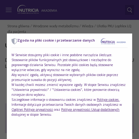
Strona główna
/
Wrodzone wady metabolizmu
/
Wiedza
/ Ulotka PKU Lophlex LQ
dla pacjenta
Zgoda na pliki cookie i przetwarzanie danych
Ulotka PKU Lophlex LQ dla pacjenta
W Serwisie stosujemy pliki cookie i inne podobne narzędzia śledzące.
Stosowanie plików funkcjonalnych jest obowiązkowe i niezbędne do
Dowiedz się, czym m.in. charakteryzuje się produkt PKU
poprawnego działania Serwisu. Pozostałe pliki cookies będą stosowane
Lophlex LQ:
wyłącznie wówczas, gdy wyrazisz na nie zgodę.
Aby wyrazić zgodę, aktywuj stosowanie wybranych plików cookie poprzez
Preparat z dodatkiem soków owocowych.
przesunięcie suwaka do pozycji aktywnej.
W każdej chwili możesz zmienić wyrażone zgody. W stopce Serwisu znajdziesz
Produkt skoncentrowany w płynie, gotowy do spożycia.
"Ustawienia prywatności" / "Ustawienia cookies", które ponownie otworzą
niniejsze okno wyboru.
Szczegółowe informacje o stosowaniu cookies znajdziesz w
Polityce cookies
.
Informacje dotyczące przetwarzania Twoich danych osobowych znajdziesz w
Ogólnej Polityce prywatności
oraz
Polityce prywatności Usług dodatkowych
dostępnej w stopce Serwisu.