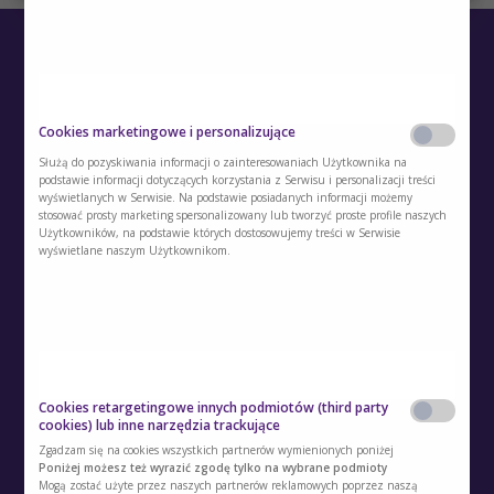
Cookies marketingowe i personalizujące
Służą do pozyskiwania informacji o zainteresowaniach Użytkownika na
podstawie informacji dotyczących korzystania z Serwisu i personalizacji treści
O Akademii
wyświetlanych w Serwisie. Na podstawie posiadanych informacji możemy
stosować prosty marketing spersonalizowany lub tworzyć proste profile naszych
Użytkowników, na podstawie których dostosowujemy treści w Serwisie
Kontakt
wyświetlane naszym Użytkownikom.
Polityka prywatności
Regulamin
Polityka cookies
Cookies retargetingowe innych podmiotów (third party
Regulamin kont i usług dodatkowych
cookies) lub inne narzędzia trackujące
Zgadzam się na cookies wszystkich partnerów wymienionych poniżej
Polityka prywatności usług dodatkowych
Poniżej możesz też wyrazić zgodę tylko na wybrane podmioty
Mogą zostać użyte przez naszych partnerów reklamowych poprzez naszą