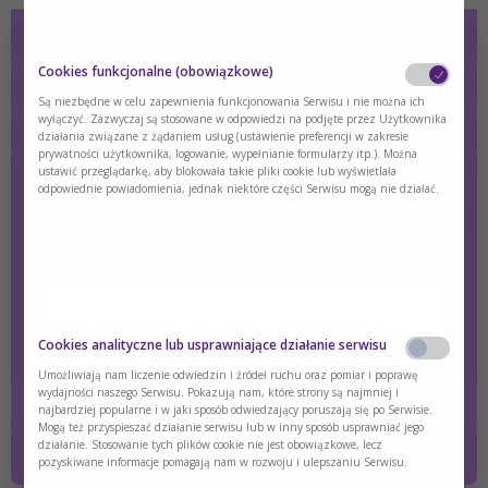
Wartość energetyczna (96 kcal/100 ml) – pozwala na
większy udział produktów naturalnych w diecie.
Cookies funkcjonalne (obowiązkowe)
Dostępny w 4 wersjach smakowych i 2 wielkościach
Są niezbędne w celu zapewnienia funkcjonowania Serwisu i nie można ich
opakowania – umożliwia łatwiejsze dopasowanie do
wyłączyć. Zazwyczaj są stosowane w odpowiedzi na podjęte przez Użytkownika
działania związane z żądaniem usług (ustawienie preferencji w zakresie
indywidualnych potrzeb i preferencji.
prywatności użytkownika, logowanie, wypełnianie formularzy itp.). Można
ustawić przeglądarkę, aby blokowała takie pliki cookie lub wyświetlała
Pobierz ulotkę i poznaj wszystkie wartości
odpowiednie powiadomienia, jednak niektóre części Serwisu mogą nie działać.
produktu.
Pobierz plik
ulotka-PKU-Lophlex-LQ.pdf
Czy jesteś osobą posiadającą kwalifikacje z
Cookies analityczne lub usprawniające działanie serwisu
zakresu medycyny, farmacji, pielęgniarstwa,
dietetyki?
Umożliwiają nam liczenie odwiedzin i źródeł ruchu oraz pomiar i poprawę
wydajności naszego Serwisu. Pokazują nam, które strony są najmniej i
najbardziej popularne i w jaki sposób odwiedzający poruszają się po Serwisie.
Tak
Nie
Mogą też przyspieszać działanie serwisu lub w inny sposób usprawniać jego
działanie. Stosowanie tych plików cookie nie jest obowiązkowe, lecz
pozyskiwane informacje pomagają nam w rozwoju i ulepszaniu Serwisu.