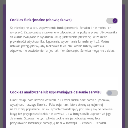
Cookies funkcjonalne (obowiązkowe)
PKU licznik - kalkulator diety PKU
Są niezbędne w celu zapewnienia funkcjonowania Serwisu i nie można ich
wyłączyć. Zazwyczaj są stosowane w odpowiedzi na podjęte przez Użytkownika
działania związane z żądaniem usług (ustawienie preferencji w zakresie
Sprawdź przydatne narzędzie PKU licznik – kalkulator diety
prywatności użytkownika, logowanie, wypełnianie formularzy itp.). Można
PKU, który liczy zawartość białka, fenyloalaniny i energii w
ustawić przeglądarkę, aby blokowała takie pliki cookie lub wyświetlała
komponowanych daniach.
odpowiednie powiadomienia, jednak niektóre części Serwisu mogą nie działać.
Treść dostępna wyłącznie dla zalogowanych użytkowników.
Jeśli nie masz konta, zarejestruj się.
Zaloguj się
Zarejestruj się
Czy jesteś osobą posiadającą kwalifikacje z
Cookies analityczne lub usprawniające działanie serwisu
zakresu medycyny, farmacji, pielęgniarstwa,
dietetyki?
Umożliwiają nam liczenie odwiedzin i źródeł ruchu oraz pomiar i poprawę
wydajności naszego Serwisu. Pokazują nam, które strony są najmniej i
najbardziej popularne i w jaki sposób odwiedzający poruszają się po Serwisie.
Tak
Nie
Mogą też przyspieszać działanie serwisu lub w inny sposób usprawniać jego
działanie. Stosowanie tych plików cookie nie jest obowiązkowe, lecz
pozyskiwane informacje pomagają nam w rozwoju i ulepszaniu Serwisu.