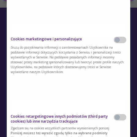
Cookies marketingowe i personalizujące
Służą do pozyskiwania informacji o zainteresowaniach Użytkownika na
podstawie informacji dotyczących korzystania z Serwisu i personalizacji treści
wyświetlanych w Serwisie. Na podstawie posiadanych informacji możemy
O Akademii
stosować prosty marketing spersonalizowany lub tworzyć proste profile naszych
Użytkowników, na podstawie których dostosowujemy treści w Serwisie
Kontakt
wyświetlane naszym Użytkownikom.
Polityka prywatności
Regulamin
Polityka cookies
Cookies retargetingowe innych podmiotów (third party
Regulamin kont i usług dodatkowych
cookies) lub inne narzędzia trackujące
Zgadzam się na cookies wszystkich partnerów wymienionych poniżej
Polityka prywatności usług dodatkowych
Poniżej możesz też wyrazić zgodę tylko na wybrane podmioty