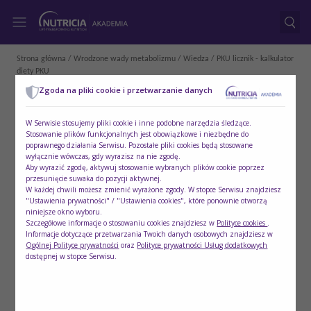
Strona główna
/
Wrodzone wady metabolizmu
/
Wiedza
/ PKU licznik - kalkulator
diety PKU
Zgoda na pliki cookie i przetwarzanie danych
W Serwisie stosujemy pliki cookie i inne podobne narzędzia śledzące.
Stosowanie plików funkcjonalnych jest obowiązkowe i niezbędne do
poprawnego działania Serwisu. Pozostałe pliki cookies będą stosowane
wyłącznie wówczas, gdy wyrazisz na nie zgodę.
Aby wyrazić zgodę, aktywuj stosowanie wybranych plików cookie poprzez
przesunięcie suwaka do pozycji aktywnej.
W każdej chwili możesz zmienić wyrażone zgody. W stopce Serwisu znajdziesz
"Ustawienia prywatności" / "Ustawienia cookies", które ponownie otworzą
niniejsze okno wyboru.
Szczegółowe informacje o stosowaniu cookies znajdziesz w
Polityce cookies
.
Informacje dotyczące przetwarzania Twoich danych osobowych znajdziesz w
Ogólnej Polityce prywatności
oraz
Polityce prywatności Usług dodatkowych
dostępnej w stopce Serwisu.