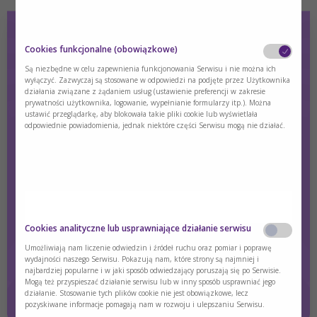
Cookies funkcjonalne (obowiązkowe)
Odkryj Lophlex w proszku w nowej odsłonie!
Są niezbędne w celu zapewnienia funkcjonowania Serwisu i nie można ich
wyłączyć. Zazwyczaj są stosowane w odpowiedzi na podjęte przez Użytkownika
działania związane z żądaniem usług (ustawienie preferencji w zakresie
Poznaj preparaty Lophlex marki Nutricia dostępne w nowym
prywatności użytkownika, logowanie, wypełnianie formularzy itp.). Można
opakowaniu. Składem, jeszcze bardziej dopasowane do
ustawić przeglądarkę, aby blokowała takie pliki cookie lub wyświetlała
wyjątkowych potrzeb fenymenalnych pacjentów z PKU.
odpowiednie powiadomienia, jednak niektóre części Serwisu mogą nie działać.
Treść dostępna wyłącznie dla zalogowanych użytkowników.
Jeśli nie masz konta, zarejestruj się.
Zaloguj się
Zarejestruj się
Czy jesteś osobą posiadającą kwalifikacje z
Cookies analityczne lub usprawniające działanie serwisu
zakresu medycyny, farmacji, pielęgniarstwa,
dietetyki?
Umożliwiają nam liczenie odwiedzin i źródeł ruchu oraz pomiar i poprawę
wydajności naszego Serwisu. Pokazują nam, które strony są najmniej i
najbardziej popularne i w jaki sposób odwiedzający poruszają się po Serwisie.
Tak
Nie
Mogą też przyspieszać działanie serwisu lub w inny sposób usprawniać jego
działanie. Stosowanie tych plików cookie nie jest obowiązkowe, lecz
pozyskiwane informacje pomagają nam w rozwoju i ulepszaniu Serwisu.