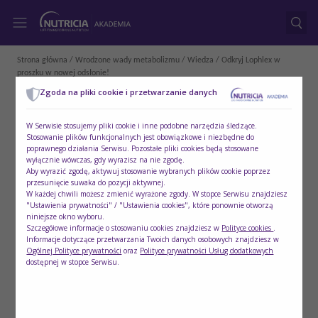
Strona główna
/
Wrodzone wady metabolizmu
/
Wiedza
/ Odkryj Lophlex w
proszku w nowej odsłonie!
Zgoda na pliki cookie i przetwarzanie danych
W Serwisie stosujemy pliki cookie i inne podobne narzędzia śledzące.
Stosowanie plików funkcjonalnych jest obowiązkowe i niezbędne do
poprawnego działania Serwisu. Pozostałe pliki cookies będą stosowane
wyłącznie wówczas, gdy wyrazisz na nie zgodę.
Aby wyrazić zgodę, aktywuj stosowanie wybranych plików cookie poprzez
przesunięcie suwaka do pozycji aktywnej.
W każdej chwili możesz zmienić wyrażone zgody. W stopce Serwisu znajdziesz
"Ustawienia prywatności" / "Ustawienia cookies", które ponownie otworzą
niniejsze okno wyboru.
Szczegółowe informacje o stosowaniu cookies znajdziesz w
Polityce cookies
.
Informacje dotyczące przetwarzania Twoich danych osobowych znajdziesz w
Ogólnej Polityce prywatności
oraz
Polityce prywatności Usług dodatkowych
dostępnej w stopce Serwisu.