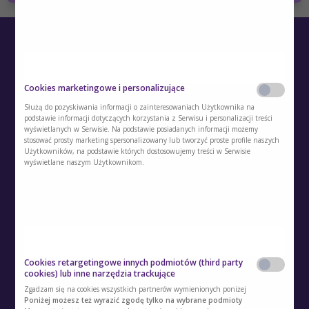
Cookies marketingowe i personalizujące
Służą do pozyskiwania informacji o zainteresowaniach Użytkownika na
podstawie informacji dotyczących korzystania z Serwisu i personalizacji treści
wyświetlanych w Serwisie. Na podstawie posiadanych informacji możemy
O Akademii
stosować prosty marketing spersonalizowany lub tworzyć proste profile naszych
Użytkowników, na podstawie których dostosowujemy treści w Serwisie
Kontakt
wyświetlane naszym Użytkownikom.
Polityka prywatności
Regulamin
Polityka cookies
Cookies retargetingowe innych podmiotów (third party
Regulamin kont i usług dodatkowych
cookies) lub inne narzędzia trackujące
Zgadzam się na cookies wszystkich partnerów wymienionych poniżej
Polityka prywatności usług dodatkowych
Poniżej możesz też wyrazić zgodę tylko na wybrane podmioty