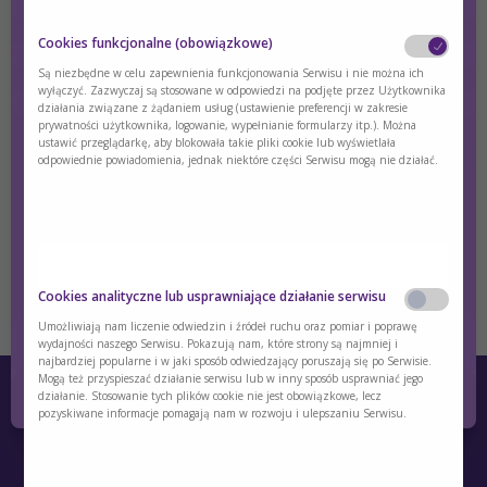
Cookies funkcjonalne (obowiązkowe)
Monitoring - GAL
Są niezbędne w celu zapewnienia funkcjonowania Serwisu i nie można ich
wyłączyć. Zazwyczaj są stosowane w odpowiedzi na podjęte przez Użytkownika
działania związane z żądaniem usług (ustawienie preferencji w zakresie
To maintain good metabolic control and ensure optimal
prywatności użytkownika, logowanie, wypełnianie formularzy itp.). Można
growth in classical Galactosemia, frequent adjustments of the
ustawić przeglądarkę, aby blokowała takie pliki cookie lub wyświetlała
odpowiednie powiadomienia, jednak niektóre części Serwisu mogą nie działać.
diet are necessary.
Treść dostępna wyłącznie dla zalogowanych użytkowników.
Jeśli nie masz konta, zarejestruj się.
Czy jesteś osobą posiadającą kwalifikacje z
zakresu medycyny, farmacji, pielęgniarstwa,
Cookies analityczne lub usprawniające działanie serwisu
Zaloguj się
Zarejestruj się
dietetyki?
Umożliwiają nam liczenie odwiedzin i źródeł ruchu oraz pomiar i poprawę
wydajności naszego Serwisu. Pokazują nam, które strony są najmniej i
najbardziej popularne i w jaki sposób odwiedzający poruszają się po Serwisie.
Tak
Nie
Mogą też przyspieszać działanie serwisu lub w inny sposób usprawniać jego
działanie. Stosowanie tych plików cookie nie jest obowiązkowe, lecz
pozyskiwane informacje pomagają nam w rozwoju i ulepszaniu Serwisu.