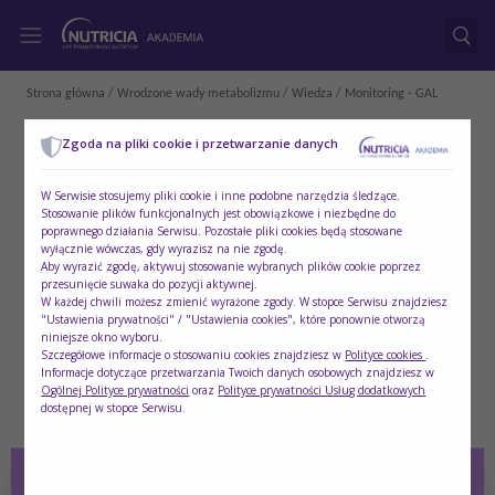
Strona główna
/
Wrodzone wady metabolizmu
/
Wiedza
/ Monitoring - GAL
Zgoda na pliki cookie i przetwarzanie danych
W Serwisie stosujemy pliki cookie i inne podobne narzędzia śledzące.
Stosowanie plików funkcjonalnych jest obowiązkowe i niezbędne do
poprawnego działania Serwisu. Pozostałe pliki cookies będą stosowane
wyłącznie wówczas, gdy wyrazisz na nie zgodę.
Aby wyrazić zgodę, aktywuj stosowanie wybranych plików cookie poprzez
przesunięcie suwaka do pozycji aktywnej.
W każdej chwili możesz zmienić wyrażone zgody. W stopce Serwisu znajdziesz
"Ustawienia prywatności" / "Ustawienia cookies", które ponownie otworzą
niniejsze okno wyboru.
Szczegółowe informacje o stosowaniu cookies znajdziesz w
Polityce cookies
.
Informacje dotyczące przetwarzania Twoich danych osobowych znajdziesz w
Ogólnej Polityce prywatności
oraz
Polityce prywatności Usług dodatkowych
dostępnej w stopce Serwisu.