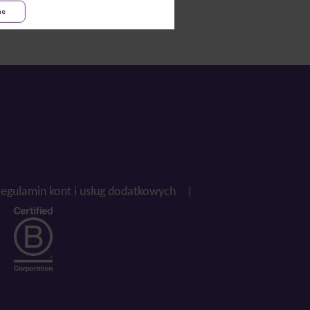
ne
egulamin kont i usług dodatkowych
|