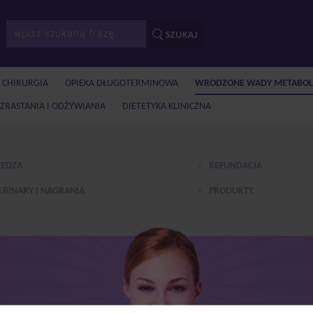
I CHIRURGIA
OPIEKA DŁUGOTERMINOWA
WRODZONE WADY METABOL
ZRASTANIA I ODŻYWIANIA
DIETETYKA KLINICZNA
EDZA
REFUNDACJA
BINARY I NAGRANIA
PRODUKTY