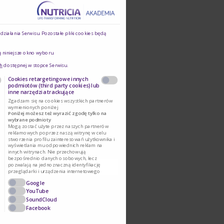
ziałania Serwisu. Pozostałe pliki cookies będą
ą niniejsze okno wyboru.
h
dostępnej w stopce Serwisu.
Cookies retargetingowe innych
podmiotów (third party cookies) lub
inne narzędzia trackujące
Zgadzam się na cookies wszystkich partnerów
wymienionych poniżej
Poniżej możesz też wyrazić zgodę tylko na
wybrane podmioty
Mogą zostać użyte przez naszych partnerów
reklamowych poprzez naszą witrynę w celu
stworzenia profilu zainteresowań użytkownika i
wyświetlania mu odpowiednich reklam na
innych witrynach. Nie przechowują
bezpośrednio danych osobowych, lecz
pozwalają na jednoznaczną identyfikację
przeglądarki i urządzenia internetowego
użytkownika. Podmioty te będą samodzielnie
Google
korzystać z tak pozyskanych informacji.
Umożliwiamy stosowanie plików cookie przez te
YouTube
podmioty, ponieważ sami również chcemy
SoundCloud
korzystać z ich usług i kierować reklamy naszym
Facebook
Użytkownikom.