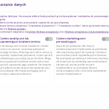
i do zmiany preparatu - PKU Anamix junior
warzanie danych
rzędzia śledzące. Stosowanie plików funkcjonalnych jest obowiązkowe i niezbędne do poprawnego d
godę.
- PKU Anamix
Czy jesteś osobą posiadającą kwalifikacje z
ików cookie poprzez przesunięcie suwaka do pozycji aktywnej.
topce Serwisu znajdziesz "Ustawienia prywatności" / "Ustawienia cookies", które ponownie otworz
ziesz w
Polityce cookies
.
zakresu medycyny, farmacji, pielęgniarstwa,
 osobowych znajdziesz w
Ogólnej Polityce prywatności
oraz
Polityce prywatności Usług dodatkowyc
dietetyki?
Cookies analityczne lub
Cookies marketingowe i
produkty PKU Anamix
usprawniające działanie serwisu
personalizujące
Umożliwiają nam liczenie odwiedzin i źródeł
Służą do pozyskiwania informacji o
ruchu oraz pomiar i poprawę wydajności
zainteresowaniach Użytkownika na podstawie
naszego Serwisu. Pokazują nam, które strony są
informacji dotyczących korzystania z Serwisu i
najmniej i najbardziej popularne i w jaki sposób
personalizacji treści wyświetlanych w Serwisie.
Tak
Nie
odwiedzający poruszają się po Serwisie. Mogą
Na podstawie posiadanych informacji możemy
też przyspieszać działanie serwisu lub w inny
stosować prosty marketing spersonalizowany
w. Jeśli nie masz
sposób usprawniać jego działanie. Stosowanie
lub tworzyć proste profile naszych
tych plików cookie nie jest obowiązkowe, lecz
Użytkowników, na podstawie których
pozyskiwane informacje pomagają nam w
dostosowujemy treści w Serwisie wyświetlane
rozwoju i ulepszaniu Serwisu.
naszym Użytkownikom.