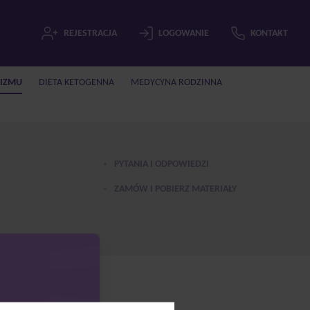
REJESTRACJA
LOGOWANIE
KONTAKT
IZMU
DIETA KETOGENNA
MEDYCYNA RODZINNA
PYTANIA I ODPOWIEDZI
ZAMÓW I POBIERZ MATERIAŁY