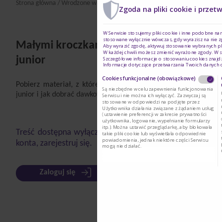
Strona główna
/
Wrodzone wady metabolizmu
/
Wiedza
/ Małymi kroczkam
Zgoda na pliki cookie i przet
W Serwisie stosujemy pliki cookie i inne podobne na
stosowane wyłącznie wówczas, gdy wyrazisz na nie z
Małymi kroczkami do zmiany preparatu 
Aby wyrazić zgodę, aktywuj stosowanie wybranych pl
W każdej chwili możesz zmienić wyrażone zgody. W s
junior
Szczegółowe informacje o stosowaniu cookies znajd
Informacje dotyczące przetwarzania Twoich danych
Cookies funkcjonalne (obowiązkowe)
Pobierz materiał, z którego dowiesz się m.in. co wyróżnia 
Są niezbędne w celu zapewnienia funkcjonowania
junior i jak dobrać dawkowanie do zapotrzebowania na białko.
Serwisu i nie można ich wyłączyć. Zazwyczaj są
stosowane w odpowiedzi na podjęte przez
Użytkownika działania związane z żądaniem usług
(ustawienie preferencji w zakresie prywatności
użytkownika, logowanie, wypełnianie formularzy
itp.). Można ustawić przeglądarkę, aby blokowała
Treść dostępna wyłącznie dla zalogowanych użytkownikó
takie pliki cookie lub wyświetlała odpowiednie
powiadomienia, jednak niektóre części Serwisu
konta, zarejestruj się.
mogą nie działać.
Zaloguj się
Zarejestruj się