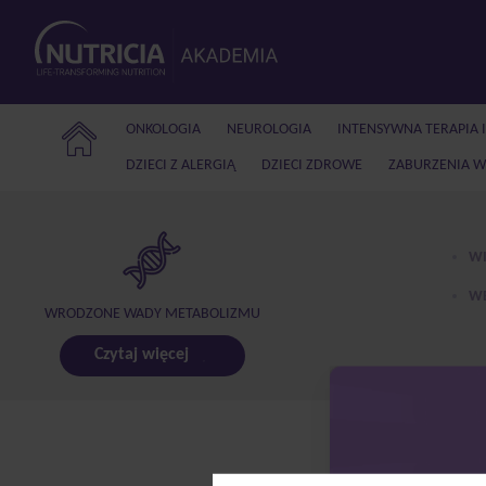
ONKOLOGIA
NEUROLOGIA
INTENSYWNA TERAPIA 
DZIECI Z ALERGIĄ
DZIECI ZDROWE
ZABURZENIA W
WI
WE
WRODZONE WADY METABOLIZMU
Czytaj więcej