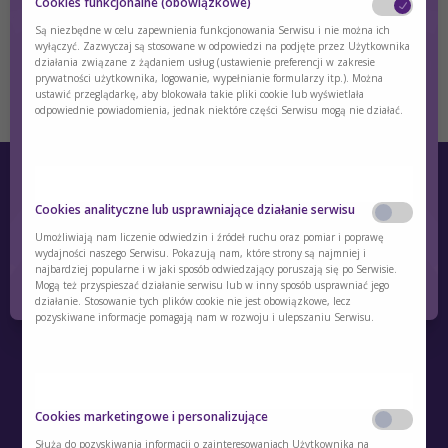
Cookies funkcjonalne (obowiązkowe)
Są niezbędne w celu zapewnienia funkcjonowania Serwisu i nie można ich
wyłączyć. Zazwyczaj są stosowane w odpowiedzi na podjęte przez Użytkownika
działania związane z żądaniem usług (ustawienie preferencji w zakresie
prywatności użytkownika, logowanie, wypełnianie formularzy itp.). Można
ustawić przeglądarkę, aby blokowała takie pliki cookie lub wyświetlała
odpowiednie powiadomienia, jednak niektóre części Serwisu mogą nie działać.
Czy jesteś osobą posiadającą kwalifikacje z
zakresu medycyny, farmacji, pielęgniarstwa,
Cookies analityczne lub usprawniające działanie serwisu
dietetyki?
Umożliwiają nam liczenie odwiedzin i źródeł ruchu oraz pomiar i poprawę
wydajności naszego Serwisu. Pokazują nam, które strony są najmniej i
Tak
Nie
najbardziej popularne i w jaki sposób odwiedzający poruszają się po Serwisie.
Mogą też przyspieszać działanie serwisu lub w inny sposób usprawniać jego
działanie. Stosowanie tych plików cookie nie jest obowiązkowe, lecz
O Akademii
pozyskiwane informacje pomagają nam w rozwoju i ulepszaniu Serwisu.
Kontakt
Polityka prywatności
Cookies marketingowe i personalizujące
Regulamin
Służą do pozyskiwania informacji o zainteresowaniach Użytkownika na