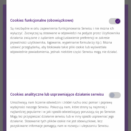
Cookies funkcjonalne (obowiązkowe)
IVA - Acyduria izowalerianowa
Są niezbędne w celu zapewnienia funkcjonowania Serwisu i nie można ich
wyłączyć. Zazwyczaj są stosowane w odpowiedzi na podjęte przez Użytkownika
działania związane z żądaniem usług (ustawienie preferencji w zakresie
Pobierz materiał, z którego dowiesz się czym jest acyduria
prywatności użytkownika, logowanie, wypełnianie formularzy itp.). Można
izowalerianowa, jakie są objawy oraz leczenie.
ustawić przeglądarkę, aby blokowała takie pliki cookie lub wyświetlała
odpowiednie powiadomienia, jednak niektóre części Serwisu mogą nie działać.
Treść dostępna wyłącznie dla zalogowanych użytkowników.
Jeśli nie masz konta, zarejestruj się.
Zaloguj się
Zarejestruj się
Czy jesteś osobą posiadającą kwalifikacje z
Cookies analityczne lub usprawniające działanie serwisu
zakresu medycyny, farmacji, pielęgniarstwa,
dietetyki?
Umożliwiają nam liczenie odwiedzin i źródeł ruchu oraz pomiar i poprawę
wydajności naszego Serwisu. Pokazują nam, które strony są najmniej i
najbardziej popularne i w jaki sposób odwiedzający poruszają się po Serwisie.
Tak
Nie
Mogą też przyspieszać działanie serwisu lub w inny sposób usprawniać jego
działanie. Stosowanie tych plików cookie nie jest obowiązkowe, lecz
pozyskiwane informacje pomagają nam w rozwoju i ulepszaniu Serwisu.