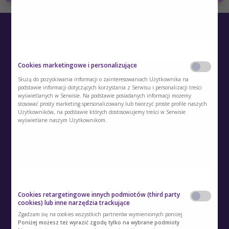
Cookies marketingowe i personalizujące
Służą do pozyskiwania informacji o zainteresowaniach Użytkownika na
podstawie informacji dotyczących korzystania z Serwisu i personalizacji treści
wyświetlanych w Serwisie. Na podstawie posiadanych informacji możemy
O Akademii
stosować prosty marketing spersonalizowany lub tworzyć proste profile naszych
Użytkowników, na podstawie których dostosowujemy treści w Serwisie
Kontakt
wyświetlane naszym Użytkownikom.
Polityka prywatności
Regulamin
Polityka cookies
Cookies retargetingowe innych podmiotów (third party
Regulamin kont i usług dodatkowych
cookies) lub inne narzędzia trackujące
Zgadzam się na cookies wszystkich partnerów wymienionych poniżej
Polityka prywatności usług dodatkowych
Poniżej możesz też wyrazić zgodę tylko na wybrane podmioty