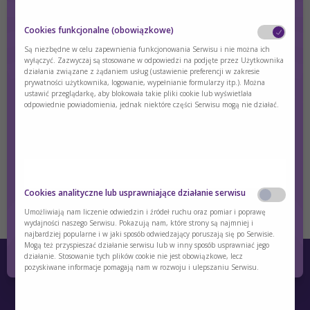
Cookies funkcjonalne (obowiązkowe)
Są niezbędne w celu zapewnienia funkcjonowania Serwisu i nie można ich
Introduction and background - UCD
wyłączyć. Zazwyczaj są stosowane w odpowiedzi na podjęte przez Użytkownika
działania związane z żądaniem usług (ustawienie preferencji w zakresie
prywatności użytkownika, logowanie, wypełnianie formularzy itp.). Można
Urea cycle disorders (UCD) are inborn errors of ammonia
ustawić przeglądarkę, aby blokowała takie pliki cookie lub wyświetlała
detoxification.
odpowiednie powiadomienia, jednak niektóre części Serwisu mogą nie działać.
Treść dostępna wyłącznie dla zalogowanych użytkowników.
Jeśli nie masz konta, zarejestruj się.
Czy jesteś osobą posiadającą kwalifikacje z
zakresu medycyny, farmacji, pielęgniarstwa,
Cookies analityczne lub usprawniające działanie serwisu
dietetyki?
Zaloguj się
Zarejestruj się
Umożliwiają nam liczenie odwiedzin i źródeł ruchu oraz pomiar i poprawę
wydajności naszego Serwisu. Pokazują nam, które strony są najmniej i
najbardziej popularne i w jaki sposób odwiedzający poruszają się po Serwisie.
Tak
Nie
Mogą też przyspieszać działanie serwisu lub w inny sposób usprawniać jego
działanie. Stosowanie tych plików cookie nie jest obowiązkowe, lecz
pozyskiwane informacje pomagają nam w rozwoju i ulepszaniu Serwisu.