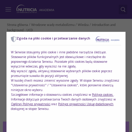
Strona główna
/
Wrodzone wady metabolizmu
/
Wiedza
/ Introduction and
background - UCD
Zgoda na pliki cookie i przetwarzanie danych
W Serwisie stosujemy pliki cookie i inne podobne narzędzia śledzące.
Stosowanie plików funkcjonalnych jest obowiązkowe i niezbędne do
poprawnego działania Serwisu. Pozostałe pliki cookies będą stosowane
wyłącznie wówczas, gdy wyrazisz na nie zgodę.
Aby wyrazić zgodę, aktywuj stosowanie wybranych plików cookie poprzez
przesunięcie suwaka do pozycji aktywnej.
W każdej chwili możesz zmienić wyrażone zgody. W stopce Serwisu znajdziesz
"Ustawienia prywatności" / "Ustawienia cookies", które ponownie otworzą
niniejsze okno wyboru.
Szczegółowe informacje o stosowaniu cookies znajdziesz w
Polityce cookies
.
Informacje dotyczące przetwarzania Twoich danych osobowych znajdziesz w
Ogólnej Polityce prywatności
oraz
Polityce prywatności Usług dodatkowych
dostępnej w stopce Serwisu.