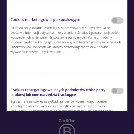
O Akademii
Cookies marketingowe i personalizujące
Służą do pozyskiwania informacji o zainteresowaniach Użytkownika na
Kontakt
podstawie informacji dotyczących korzystania z Serwisu i personalizacji treści
wyświetlanych w Serwisie. Na podstawie posiadanych informacji możemy
stosować prosty marketing spersonalizowany lub tworzyć proste profile naszych
Polityka prywatności
Użytkowników, na podstawie których dostosowujemy treści w Serwisie
wyświetlane naszym Użytkownikom.
Regulamin
Polityka cookies
Regulamin kont i usług dodatkowych
Cookies retargetingowe innych podmiotów (third party
Polityka prywatności usług dodatkowych
cookies) lub inne narzędzia trackujące
Zgadzam się na cookies wszystkich partnerów wymienionych poniżej
Ustawienia ciasteczek
Poniżej możesz też wyrazić zgodę tylko na wybrane podmioty
Mogą zostać użyte przez naszych partnerów reklamowych poprzez naszą
witrynę w celu stworzenia profilu zainteresowań użytkownika i wyświetlania
mu odpowiednich reklam na innych witrynach. Nie przechowują bezpośrednio
danych osobowych, lecz pozwalają na jednoznaczną identyfikację przeglądarki i
urządzenia internetowego użytkownika. Podmioty te będą samodzielnie