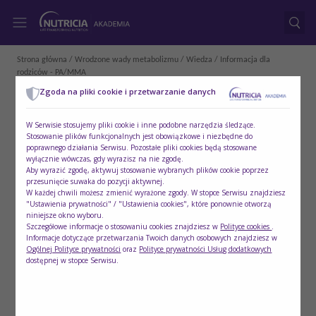
Strona główna
/
Wrodzone wady metabolizmu
/
Wiedza
/ Informacja dla
rodziców - PA/MMA
Zgoda na pliki cookie i przetwarzanie danych
W Serwisie stosujemy pliki cookie i inne podobne narzędzia śledzące.
Stosowanie plików funkcjonalnych jest obowiązkowe i niezbędne do
poprawnego działania Serwisu. Pozostałe pliki cookies będą stosowane
wyłącznie wówczas, gdy wyrazisz na nie zgodę.
Aby wyrazić zgodę, aktywuj stosowanie wybranych plików cookie poprzez
przesunięcie suwaka do pozycji aktywnej.
W każdej chwili możesz zmienić wyrażone zgody. W stopce Serwisu znajdziesz
"Ustawienia prywatności" / "Ustawienia cookies", które ponownie otworzą
niniejsze okno wyboru.
Szczegółowe informacje o stosowaniu cookies znajdziesz w
Polityce cookies
.
Informacje dotyczące przetwarzania Twoich danych osobowych znajdziesz w
Ogólnej Polityce prywatności
oraz
Polityce prywatności Usług dodatkowych
dostępnej w stopce Serwisu.