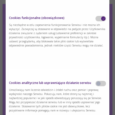
Cookies funkcjonalne (obowiązkowe)
Informacja dla rodziców - PA/MMA
Są niezbędne w celu zapewnienia funkcjonowania Serwisu i nie można ich
wyłączyć. Zazwyczaj są stosowane w odpowiedzi na podjęte przez Użytkownika
działania związane z żądaniem usług (ustawienie preferencji w zakresie
Prezentacja.
prywatności użytkownika, logowanie, wypełnianie formularzy itp.). Można
ustawić przeglądarkę, aby blokowała takie pliki cookie lub wyświetlała
odpowiednie powiadomienia, jednak niektóre części Serwisu mogą nie działać.
Treść dostępna wyłącznie dla zalogowanych użytkowników.
Jeśli nie masz konta, zarejestruj się.
Zaloguj się
Zarejestruj się
Czy jesteś osobą posiadającą kwalifikacje z
Cookies analityczne lub usprawniające działanie serwisu
zakresu medycyny, farmacji, pielęgniarstwa,
dietetyki?
Umożliwiają nam liczenie odwiedzin i źródeł ruchu oraz pomiar i poprawę
wydajności naszego Serwisu. Pokazują nam, które strony są najmniej i
najbardziej popularne i w jaki sposób odwiedzający poruszają się po Serwisie.
Tak
Nie
Mogą też przyspieszać działanie serwisu lub w inny sposób usprawniać jego
działanie. Stosowanie tych plików cookie nie jest obowiązkowe, lecz
pozyskiwane informacje pomagają nam w rozwoju i ulepszaniu Serwisu.