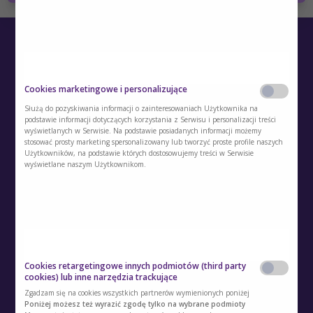
Cookies marketingowe i personalizujące
Służą do pozyskiwania informacji o zainteresowaniach Użytkownika na
podstawie informacji dotyczących korzystania z Serwisu i personalizacji treści
wyświetlanych w Serwisie. Na podstawie posiadanych informacji możemy
O Akademii
stosować prosty marketing spersonalizowany lub tworzyć proste profile naszych
Użytkowników, na podstawie których dostosowujemy treści w Serwisie
Kontakt
wyświetlane naszym Użytkownikom.
Polityka prywatności
Regulamin
Polityka cookies
Cookies retargetingowe innych podmiotów (third party
Regulamin kont i usług dodatkowych
cookies) lub inne narzędzia trackujące
Zgadzam się na cookies wszystkich partnerów wymienionych poniżej
Polityka prywatności usług dodatkowych
Poniżej możesz też wyrazić zgodę tylko na wybrane podmioty