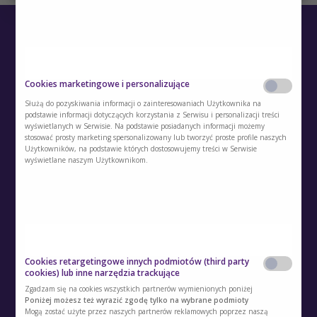
Cookies marketingowe i personalizujące
Służą do pozyskiwania informacji o zainteresowaniach Użytkownika na
podstawie informacji dotyczących korzystania z Serwisu i personalizacji treści
O Akademii
wyświetlanych w Serwisie. Na podstawie posiadanych informacji możemy
stosować prosty marketing spersonalizowany lub tworzyć proste profile naszych
Użytkowników, na podstawie których dostosowujemy treści w Serwisie
Kontakt
wyświetlane naszym Użytkownikom.
Polityka prywatności
Regulamin
Polityka cookies
Cookies retargetingowe innych podmiotów (third party
Regulamin kont i usług dodatkowych
cookies) lub inne narzędzia trackujące
Zgadzam się na cookies wszystkich partnerów wymienionych poniżej
Polityka prywatności usług dodatkowych
Poniżej możesz też wyrazić zgodę tylko na wybrane podmioty
Mogą zostać użyte przez naszych partnerów reklamowych poprzez naszą