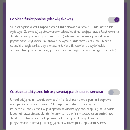
HCU - Homocystynuria
Cookies funkcjonalne (obowiązkowe)
Są niezbędne w celu zapewnienia funkcjonowania Serwisu i nie można ich
wyłączyć. Zazwyczaj są stosowane w odpowiedzi na podjęte przez Użytkownika
Pobierz materiał, z którego dowiesz się czym jest
działania związane z żądaniem usług (ustawienie preferencji w zakresie
homocystynuria, jakie są objawy oraz leczenie.
prywatności użytkownika, logowanie, wypełnianie formularzy itp.). Można
ustawić przeglądarkę, aby blokowała takie pliki cookie lub wyświetlała
odpowiednie powiadomienia, jednak niektóre części Serwisu mogą nie działać.
Treść dostępna wyłącznie dla zalogowanych użytkowników.
Jeśli nie masz konta, zarejestruj się.
Zaloguj się
Zarejestruj się
Czy jesteś osobą posiadającą kwalifikacje z
Cookies analityczne lub usprawniające działanie serwisu
zakresu medycyny, farmacji, pielęgniarstwa,
dietetyki?
Umożliwiają nam liczenie odwiedzin i źródeł ruchu oraz pomiar i poprawę
wydajności naszego Serwisu. Pokazują nam, które strony są najmniej i
najbardziej popularne i w jaki sposób odwiedzający poruszają się po Serwisie.
Tak
Nie
Mogą też przyspieszać działanie serwisu lub w inny sposób usprawniać jego
działanie. Stosowanie tych plików cookie nie jest obowiązkowe, lecz
pozyskiwane informacje pomagają nam w rozwoju i ulepszaniu Serwisu.