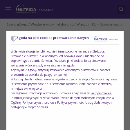
Strona główna
/
Wrodzone wady metabolizmu
/
Wiedza
/ HCU - Homocystynuria
Zgoda na pliki cookie i przetwarzanie danych
W Serwisie stosujemy pliki cookie i inne podobne narzędzia śledzące.
Stosowanie plików funkcjonalnych jest obowiązkowe i niezbędne do
poprawnego działania Serwisu. Pozostałe pliki cookies będą stosowane
wyłącznie wówczas, gdy wyrazisz na nie zgodę.
Aby wyrazić zgodę, aktywuj stosowanie wybranych plików cookie poprzez
przesunięcie suwaka do pozycji aktywnej.
W każdej chwili możesz zmienić wyrażone zgody. W stopce Serwisu znajdziesz
"Ustawienia prywatności" / "Ustawienia cookies", które ponownie otworzą
niniejsze okno wyboru.
Szczegółowe informacje o stosowaniu cookies znajdziesz w
Polityce cookies
.
Informacje dotyczące przetwarzania Twoich danych osobowych znajdziesz w
Ogólnej Polityce prywatności
oraz
Polityce prywatności Usług dodatkowych
dostępnej w stopce Serwisu.