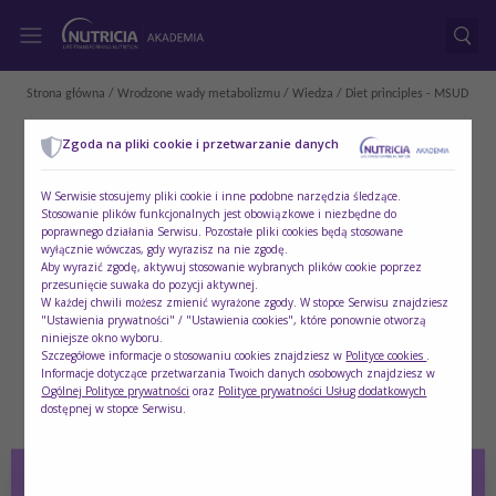
Strona główna
/
Wrodzone wady metabolizmu
/
Wiedza
/ Diet principles - MSUD
Zgoda na pliki cookie i przetwarzanie danych
W Serwisie stosujemy pliki cookie i inne podobne narzędzia śledzące.
Stosowanie plików funkcjonalnych jest obowiązkowe i niezbędne do
poprawnego działania Serwisu. Pozostałe pliki cookies będą stosowane
wyłącznie wówczas, gdy wyrazisz na nie zgodę.
Aby wyrazić zgodę, aktywuj stosowanie wybranych plików cookie poprzez
przesunięcie suwaka do pozycji aktywnej.
W każdej chwili możesz zmienić wyrażone zgody. W stopce Serwisu znajdziesz
"Ustawienia prywatności" / "Ustawienia cookies", które ponownie otworzą
niniejsze okno wyboru.
Szczegółowe informacje o stosowaniu cookies znajdziesz w
Polityce cookies
.
Informacje dotyczące przetwarzania Twoich danych osobowych znajdziesz w
Ogólnej Polityce prywatności
oraz
Polityce prywatności Usług dodatkowych
dostępnej w stopce Serwisu.