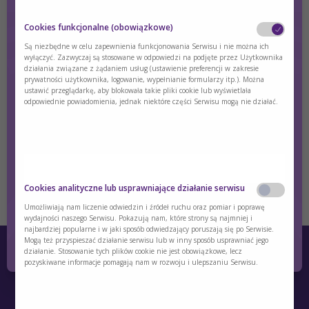
Cookies funkcjonalne (obowiązkowe)
Diet principles - MSUD
Są niezbędne w celu zapewnienia funkcjonowania Serwisu i nie można ich
wyłączyć. Zazwyczaj są stosowane w odpowiedzi na podjęte przez Użytkownika
działania związane z żądaniem usług (ustawienie preferencji w zakresie
The main goals of nutritional management in MSUD are to
prywatności użytkownika, logowanie, wypełnianie formularzy itp.). Można
stabilize and restore metabolic homeostasis by rapidly
ustawić przeglądarkę, aby blokowała takie pliki cookie lub wyświetlała
odpowiednie powiadomienia, jednak niektóre części Serwisu mogą nie działać.
reducing toxic metabolites
Treść dostępna wyłącznie dla zalogowanych użytkowników.
Jeśli nie masz konta, zarejestruj się.
Czy jesteś osobą posiadającą kwalifikacje z
zakresu medycyny, farmacji, pielęgniarstwa,
Cookies analityczne lub usprawniające działanie serwisu
Zaloguj się
Zarejestruj się
dietetyki?
Umożliwiają nam liczenie odwiedzin i źródeł ruchu oraz pomiar i poprawę
wydajności naszego Serwisu. Pokazują nam, które strony są najmniej i
najbardziej popularne i w jaki sposób odwiedzający poruszają się po Serwisie.
Tak
Nie
Mogą też przyspieszać działanie serwisu lub w inny sposób usprawniać jego
działanie. Stosowanie tych plików cookie nie jest obowiązkowe, lecz
pozyskiwane informacje pomagają nam w rozwoju i ulepszaniu Serwisu.