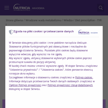
Strona główna
/
Wrodzone wady metabolizmu
/
Wiedza
/ Diet prescription - TYR
I
Zgoda na pliki cookie i przetwarzanie danych
W Serwisie stosujemy pliki cookie i inne podobne narzędzia śledzące.
Stosowanie plików funkcjonalnych jest obowiązkowe i niezbędne do
poprawnego działania Serwisu. Pozostałe pliki cookies będą stosowane
wyłącznie wówczas, gdy wyrazisz na nie zgodę.
Aby wyrazić zgodę, aktywuj stosowanie wybranych plików cookie poprzez
przesunięcie suwaka do pozycji aktywnej.
W każdej chwili możesz zmienić wyrażone zgody. W stopce Serwisu znajdziesz
"Ustawienia prywatności" / "Ustawienia cookies", które ponownie otworzą
niniejsze okno wyboru.
Szczegółowe informacje o stosowaniu cookies znajdziesz w
Polityce cookies
.
Informacje dotyczące przetwarzania Twoich danych osobowych znajdziesz w
Ogólnej Polityce prywatności
oraz
Polityce prywatności Usług dodatkowych
dostępnej w stopce Serwisu.