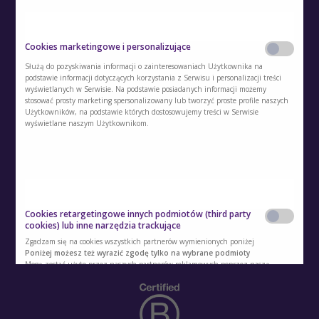
O Akademii
Cookies marketingowe i personalizujące
Służą do pozyskiwania informacji o zainteresowaniach Użytkownika na
Kontakt
podstawie informacji dotyczących korzystania z Serwisu i personalizacji treści
wyświetlanych w Serwisie. Na podstawie posiadanych informacji możemy
stosować prosty marketing spersonalizowany lub tworzyć proste profile naszych
Polityka prywatności
Użytkowników, na podstawie których dostosowujemy treści w Serwisie
wyświetlane naszym Użytkownikom.
Regulamin
Polityka cookies
Regulamin kont i usług dodatkowych
Cookies retargetingowe innych podmiotów (third party
Polityka prywatności usług dodatkowych
cookies) lub inne narzędzia trackujące
Zgadzam się na cookies wszystkich partnerów wymienionych poniżej
Ustawienia ciasteczek
Poniżej możesz też wyrazić zgodę tylko na wybrane podmioty
Mogą zostać użyte przez naszych partnerów reklamowych poprzez naszą
witrynę w celu stworzenia profilu zainteresowań użytkownika i wyświetlania
mu odpowiednich reklam na innych witrynach. Nie przechowują bezpośrednio
danych osobowych, lecz pozwalają na jednoznaczną identyfikację przeglądarki i
urządzenia internetowego użytkownika. Podmioty te będą samodzielnie