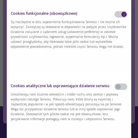
Cookies funkcjonalne (obowiązkowe)
Są niezbędne w celu zapewnienia funkcjonowania Serwisu i nie można ich
Diet prescription - TYR I
wyłączyć. Zazwyczaj są stosowane w odpowiedzi na podjęte przez Użytkownika
działania związane z żądaniem usług (ustawienie preferencji w zakresie
prywatności użytkownika, logowanie, wypełnianie formularzy itp.). Można
Establishing a prescription is done in a stepwise manner.
ustawić przeglądarkę, aby blokowała takie pliki cookie lub wyświetlała
odpowiednie powiadomienia, jednak niektóre części Serwisu mogą nie działać.
Treść dostępna wyłącznie dla zalogowanych użytkowników.
Jeśli nie masz konta, zarejestruj się.
Czy jesteś osobą posiadającą kwalifikacje z
zakresu medycyny, farmacji, pielęgniarstwa,
Cookies analityczne lub usprawniające działanie serwisu
dietetyki?
Zaloguj się
Zarejestruj się
Umożliwiają nam liczenie odwiedzin i źródeł ruchu oraz pomiar i poprawę
wydajności naszego Serwisu. Pokazują nam, które strony są najmniej i
najbardziej popularne i w jaki sposób odwiedzający poruszają się po Serwisie.
Tak
Nie
Mogą też przyspieszać działanie serwisu lub w inny sposób usprawniać jego
działanie. Stosowanie tych plików cookie nie jest obowiązkowe, lecz
pozyskiwane informacje pomagają nam w rozwoju i ulepszaniu Serwisu.