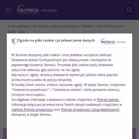
Strona główna
/
Wrodzone wady metabolizmu
/
Wiedza
/ Classification and
goals - GAL
Zgoda na pliki cookie i przetwarzanie danych
W Serwisie stosujemy pliki cookie i inne podobne narzędzia śledzące.
Stosowanie plików funkcjonalnych jest obowiązkowe i niezbędne do
poprawnego działania Serwisu. Pozostałe pliki cookies będą stosowane
wyłącznie wówczas, gdy wyrazisz na nie zgodę.
Aby wyrazić zgodę, aktywuj stosowanie wybranych plików cookie poprzez
przesunięcie suwaka do pozycji aktywnej.
W każdej chwili możesz zmienić wyrażone zgody. W stopce Serwisu znajdziesz
"Ustawienia prywatności" / "Ustawienia cookies", które ponownie otworzą
niniejsze okno wyboru.
Szczegółowe informacje o stosowaniu cookies znajdziesz w
Polityce cookies
.
Informacje dotyczące przetwarzania Twoich danych osobowych znajdziesz w
Ogólnej Polityce prywatności
oraz
Polityce prywatności Usług dodatkowych
dostępnej w stopce Serwisu.