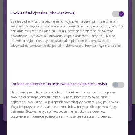
Cookies funkcjonalne (obowiązkowe)
Są niezbędne w celu zapewnienia funkcjonowania Serwisu i nie można ich
Classification and goals - GAL
wyłączyć. Zazwyczaj są stosowane w odpowiedzi na podjęte przez Użytkownika
działania związane z żądaniem usług (ustawienie preferencji w zakresie
prywatności użytkownika, logowanie, wypełnianie formularzy itp.). Można
The term galactosemia refers to a group of disorders of
ustawić przeglądarkę, aby blokowała takie pliki cookie lub wyświetlała
galactose metabolism that includes classical galactosemia.
odpowiednie powiadomienia, jednak niektóre części Serwisu mogą nie działać.
Treść dostępna wyłącznie dla zalogowanych użytkowników.
Jeśli nie masz konta, zarejestruj się.
Czy jesteś osobą posiadającą kwalifikacje z
zakresu medycyny, farmacji, pielęgniarstwa,
Cookies analityczne lub usprawniające działanie serwisu
dietetyki?
Zaloguj się
Zarejestruj się
Umożliwiają nam liczenie odwiedzin i źródeł ruchu oraz pomiar i poprawę
wydajności naszego Serwisu. Pokazują nam, które strony są najmniej i
najbardziej popularne i w jaki sposób odwiedzający poruszają się po Serwisie.
Tak
Nie
Mogą też przyspieszać działanie serwisu lub w inny sposób usprawniać jego
działanie. Stosowanie tych plików cookie nie jest obowiązkowe, lecz
pozyskiwane informacje pomagają nam w rozwoju i ulepszaniu Serwisu.