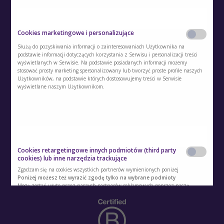
O Akademii
Cookies marketingowe i personalizujące
Służą do pozyskiwania informacji o zainteresowaniach Użytkownika na
Kontakt
podstawie informacji dotyczących korzystania z Serwisu i personalizacji treści
wyświetlanych w Serwisie. Na podstawie posiadanych informacji możemy
stosować prosty marketing spersonalizowany lub tworzyć proste profile naszych
Polityka prywatności
Użytkowników, na podstawie których dostosowujemy treści w Serwisie
wyświetlane naszym Użytkownikom.
Regulamin
Polityka cookies
Regulamin kont i usług dodatkowych
Cookies retargetingowe innych podmiotów (third party
Polityka prywatności usług dodatkowych
cookies) lub inne narzędzia trackujące
Zgadzam się na cookies wszystkich partnerów wymienionych poniżej
Ustawienia ciasteczek
Poniżej możesz też wyrazić zgodę tylko na wybrane podmioty
Mogą zostać użyte przez naszych partnerów reklamowych poprzez naszą
witrynę w celu stworzenia profilu zainteresowań użytkownika i wyświetlania
mu odpowiednich reklam na innych witrynach. Nie przechowują bezpośrednio
danych osobowych, lecz pozwalają na jednoznaczną identyfikację przeglądarki i
urządzenia internetowego użytkownika. Podmioty te będą samodzielnie