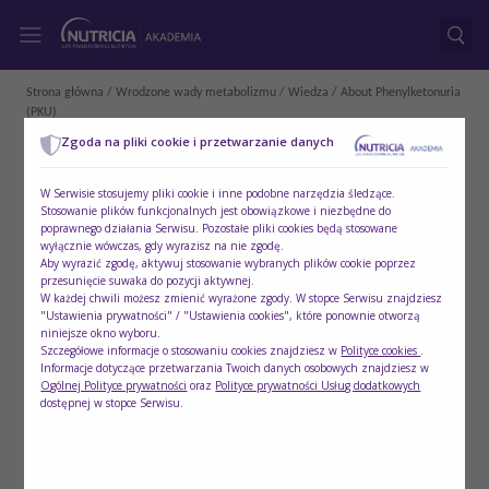
Strona główna
/
Wrodzone wady metabolizmu
/
Wiedza
/ About Phenylketonuria
(PKU)
Zgoda na pliki cookie i przetwarzanie danych
W Serwisie stosujemy pliki cookie i inne podobne narzędzia śledzące.
Stosowanie plików funkcjonalnych jest obowiązkowe i niezbędne do
poprawnego działania Serwisu. Pozostałe pliki cookies będą stosowane
wyłącznie wówczas, gdy wyrazisz na nie zgodę.
Aby wyrazić zgodę, aktywuj stosowanie wybranych plików cookie poprzez
przesunięcie suwaka do pozycji aktywnej.
W każdej chwili możesz zmienić wyrażone zgody. W stopce Serwisu znajdziesz
"Ustawienia prywatności" / "Ustawienia cookies", które ponownie otworzą
niniejsze okno wyboru.
Szczegółowe informacje o stosowaniu cookies znajdziesz w
Polityce cookies
.
Informacje dotyczące przetwarzania Twoich danych osobowych znajdziesz w
Ogólnej Polityce prywatności
oraz
Polityce prywatności Usług dodatkowych
dostępnej w stopce Serwisu.