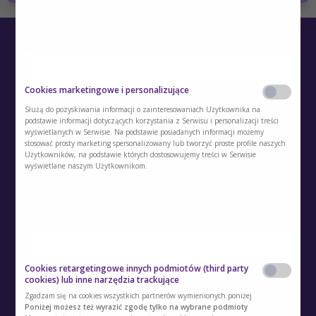
Cookies marketingowe i personalizujące
Służą do pozyskiwania informacji o zainteresowaniach Użytkownika na
podstawie informacji dotyczących korzystania z Serwisu i personalizacji treści
wyświetlanych w Serwisie. Na podstawie posiadanych informacji możemy
O Akademii
stosować prosty marketing spersonalizowany lub tworzyć proste profile naszych
Użytkowników, na podstawie których dostosowujemy treści w Serwisie
Kontakt
wyświetlane naszym Użytkownikom.
Polityka prywatności
Regulamin
Polityka cookies
Cookies retargetingowe innych podmiotów (third party
Regulamin kont i usług dodatkowych
cookies) lub inne narzędzia trackujące
Zgadzam się na cookies wszystkich partnerów wymienionych poniżej
Polityka prywatności usług dodatkowych
Poniżej możesz też wyrazić zgodę tylko na wybrane podmioty