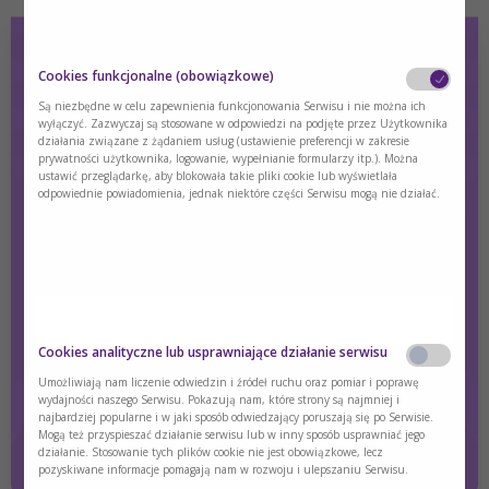
Cookies funkcjonalne (obowiązkowe)
About Phenylketonuria (PKU)
Są niezbędne w celu zapewnienia funkcjonowania Serwisu i nie można ich
wyłączyć. Zazwyczaj są stosowane w odpowiedzi na podjęte przez Użytkownika
działania związane z żądaniem usług (ustawienie preferencji w zakresie
Phenylketonuria (PKU) is an inborn error of metabolism,
prywatności użytkownika, logowanie, wypełnianie formularzy itp.). Można
characterized by mutations of the gene coding for
ustawić przeglądarkę, aby blokowała takie pliki cookie lub wyświetlała
phenylalanine hydroxylase (PAH)1.
odpowiednie powiadomienia, jednak niektóre części Serwisu mogą nie działać.
Treść dostępna wyłącznie dla zalogowanych użytkowników.
Jeśli nie masz konta, zarejestruj się.
Zaloguj się
Zarejestruj się
Czy jesteś osobą posiadającą kwalifikacje z
Cookies analityczne lub usprawniające działanie serwisu
zakresu medycyny, farmacji, pielęgniarstwa,
dietetyki?
Umożliwiają nam liczenie odwiedzin i źródeł ruchu oraz pomiar i poprawę
wydajności naszego Serwisu. Pokazują nam, które strony są najmniej i
najbardziej popularne i w jaki sposób odwiedzający poruszają się po Serwisie.
Tak
Nie
Mogą też przyspieszać działanie serwisu lub w inny sposób usprawniać jego
działanie. Stosowanie tych plików cookie nie jest obowiązkowe, lecz
pozyskiwane informacje pomagają nam w rozwoju i ulepszaniu Serwisu.