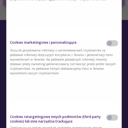
Cookies marketingowe i personalizujące
Służą do pozyskiwania informacji o zainteresowaniach Użytkownika na
podstawie informacji dotyczących korzystania z Serwisu i personalizacji treści
wyświetlanych w Serwisie. Na podstawie posiadanych informacji możemy
stosować prosty marketing spersonalizowany lub tworzyć proste profile naszych
O Akademii
Użytkowników, na podstawie których dostosowujemy treści w Serwisie
wyświetlane naszym Użytkownikom.
Kontakt
Polityka prywatności
Regulamin
Polityka cookies
Cookies retargetingowe innych podmiotów (third party
cookies) lub inne narzędzia trackujące
Regulamin kont i usług dodatkowych
Zgadzam się na cookies wszystkich partnerów wymienionych poniżej