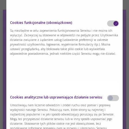
Cookies funkcjonalne (obowiązkowe)
Są niezbędne w celu zapewnienia funkcjonowania Serwisu i nie można ich
wyłączyć. Zazwyczaj są stosowane w odpowiedzi na podjęte przez Użytkownika
działania związane z żądaniem usług (ustawienie preferencji w zakresie
prywatności użytkownika, logowanie, wypełnianie formularzy itp.). Można
ustawić przeglądarkę, aby blokowała takie pliki cookie lub wyświetlała
odpowiednie powiadomienia, jednak niektóre części Serwisu mogą nie działać.
Zainteresował Cię ten materiał?
Aby mieć dostęp do dalszej części materiału zaloguj się.
Jeśli nie masz konta - zarejestruj się.
Czy jesteś osobą posiadającą kwalifikacje z
Cookies analityczne lub usprawniające działanie serwisu
zakresu medycyny, farmacji, pielęgniarstwa,
Zaloguj się
Zarejestruj się
Umożliwiają nam liczenie odwiedzin i źródeł ruchu oraz pomiar i poprawę
dietetyki?
wydajności naszego Serwisu. Pokazują nam, które strony są najmniej i
najbardziej popularne i w jaki sposób odwiedzający poruszają się po Serwisie.
Tak
Nie
Mogą też przyspieszać działanie serwisu lub w inny sposób usprawniać jego
działanie. Stosowanie tych plików cookie nie jest obowiązkowe, lecz
pozyskiwane informacje pomagają nam w rozwoju i ulepszaniu Serwisu.