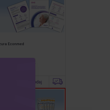
zura Econmed
ówienie zawiera 25 szt.
Dodaj
1