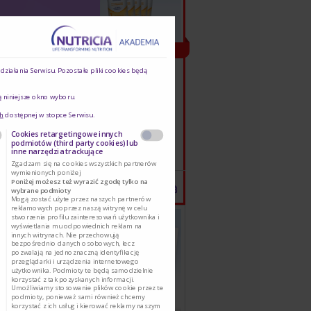
NOWOŚĆ
ziałania Serwisu. Pozostałe pliki cookies będą
tki Bebilon Comfort 1
ą niniejsze okno wyboru.
h
dostępnej w stopce Serwisu.
ówienie zawiera 20 szt. saszetek
Cookies retargetingowe innych
podmiotów (third party cookies) lub
inne narzędzia trackujące
Zgadzam się na cookies wszystkich partnerów
wymienionych poniżej
Poniżej możesz też wyrazić zgodę tylko na
Dodaj
1
wybrane podmioty
Mogą zostać użyte przez naszych partnerów
reklamowych poprzez naszą witrynę w celu
stworzenia profilu zainteresowań użytkownika i
wyświetlania mu odpowiednich reklam na
innych witrynach. Nie przechowują
bezpośrednio danych osobowych, lecz
pozwalają na jednoznaczną identyfikację
przeglądarki i urządzenia internetowego
użytkownika. Podmioty te będą samodzielnie
korzystać z tak pozyskanych informacji.
Umożliwiamy stosowanie plików cookie przez te
podmioty, ponieważ sami również chcemy
korzystać z ich usług i kierować reklamy naszym