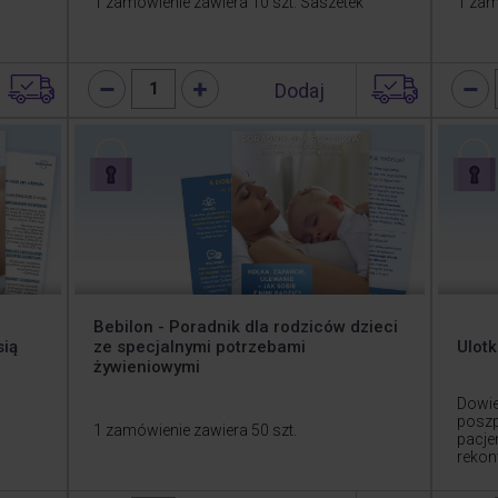
1 zamówienie zawiera 10 szt. Saszetek
1 zam
Dodaj
1
Bebilon - Poradnik dla rodziców dzieci
sią
ze specjalnymi potrzebami
Ulotk
żywieniowymi
Dowie
poszp
1 zamówienie zawiera 50 szt.
pacje
rekon