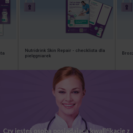
Nutridrink Skin Repair - checklista dla
nta
Bros
pielęgniarek
1 zamówienie zawiera 25 szt.
1 zam
Dodaj
1
Czy jesteś osobą posiadającą kwalifikacje z