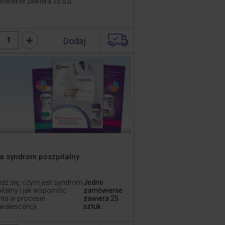
ówienie zawiera 25 szt.
Dodaj
1
a syndrom poszpitalny
dz się, czym jest syndrom
Jedno
italny i jak wspomóc
zamówienie
nta w procesie
zawiera 25
walescencji.
sztuk.