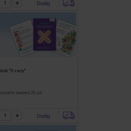
Dodaj
1
nik "O rany"
ówienie zawiera 25 szt.
Dodaj
1