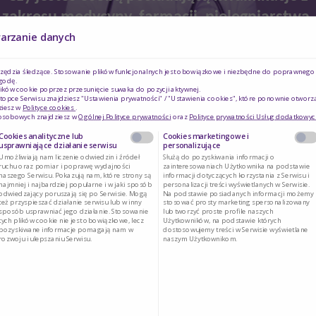
zakresu medycyny, farmacji, pielęgniarstwa,
dietetyki?
warzanie danych
Ć
NOWOŚĆ
rzędzia śledzące. Stosowanie plików funkcjonalnych jest obowiązkowe i niezbędne do poprawnego d
godę.
Dzienniczek Glikemii
Sasze
Tak
Nie
ików cookie poprzez przesunięcie suwaka do pozycji aktywnej.
topce Serwisu znajdziesz "Ustawienia prywatności" / "Ustawienia cookies", które ponownie otworz
ziesz w
Polityce cookies
.
 osobowych znajdziesz w
Ogólnej Polityce prywatności
oraz
Polityce prywatności Usług dodatkowyc
1 zamówienie zawiera 25 szt.
1 zam
Cookies analityczne lub
Cookies marketingowe i
usprawniające działanie serwisu
personalizujące
Umożliwiają nam liczenie odwiedzin i źródeł
Służą do pozyskiwania informacji o
ruchu oraz pomiar i poprawę wydajności
zainteresowaniach Użytkownika na podstawie
naszego Serwisu. Pokazują nam, które strony są
informacji dotyczących korzystania z Serwisu i
najmniej i najbardziej popularne i w jaki sposób
personalizacji treści wyświetlanych w Serwisie.
Maksymalna ilość osiągnięta
odwiedzający poruszają się po Serwisie. Mogą
Na podstawie posiadanych informacji możemy
też przyspieszać działanie serwisu lub w inny
stosować prosty marketing spersonalizowany
sposób usprawniać jego działanie. Stosowanie
lub tworzyć proste profile naszych
tych plików cookie nie jest obowiązkowe, lecz
Użytkowników, na podstawie których
pozyskiwane informacje pomagają nam w
dostosowujemy treści w Serwisie wyświetlane
rozwoju i ulepszaniu Serwisu.
naszym Użytkownikom.