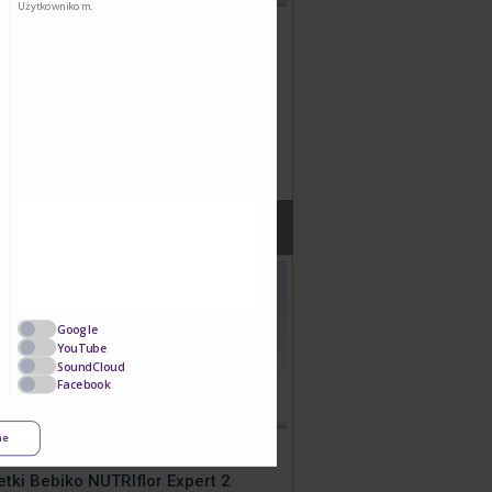
Użytkownikom.
nik dla rodziców dzieci po 6
ącu życia
 materiał i przekaż rodzicom! Znajdą
 praktyczne porady z żywieniem i
jem dziecka. Jedno zamówienie
a 25 szt.
ksymalna ilość osiągnięta
Google
YouTube
SoundCloud
Facebook
ne
tki Bebiko NUTRIflor Expert 2