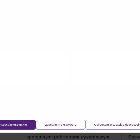
Porad
jentów
Ulotka Nutridrink dla pacjentów
miesi
Jedno
Zamów
Zamów i przekaż pacjentowi
enie
zamówienie
w nim
materiał o tym, jak należy
 25
zawiera 25
rozwo
stosować Nutridrink.
sztuk.
zawier
Ma
Dodaj
1
kceptuję wszystkie
Zapisuję moje wybory
Odrzucam wszystkie dobrowol
Poradnik dla rodziców dzieci ze
specjalnymi potrzebami żywieniowymi -
Sasze