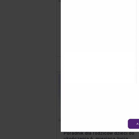
Ulotka Nutridrink Protein dla pac
Jedno
Zamów i przekaż pacjentowi
zamówi
materiał o tym, jak należy
zawiera
stosować Nutridrink Protein.
sztuk.
Dodaj
1
A
Poradnik dla rodziców dzieci do
ukończenia 6. miesiąca życia