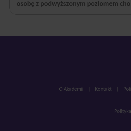
osobę z podwyższonym poziomem chol
O Akademii
|
Kontakt
|
Pol
Polityk