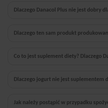
Dlaczego Danacol Plus nie jest dobry dl
Dla obu produktów wspólnym oświadczeniem jest:
Produkt bezglutenowy - ponieważ oba produkty nie zawi
Dlaczego ten sam produkt produkowany 
Zawiera tiaminę (witaminę B1)
Danacol Plus to Suplement diety a Danacol to jogurt pitn
Co to jest suplement diety? Dlaczego D
Dlaczego jogurt nie jest suplementem d
Jak należy postąpić w przypadku spoży