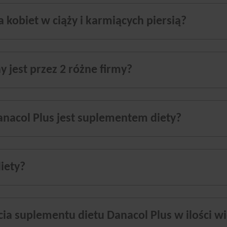
a kobiet w ciąży i karmiących piersią?
erają glutenu.
jest przez 2 różne firmy?
y.
anacol Plus jest suplementem diety?
iety?
cia suplementu dietu Danacol Plus w ilości 