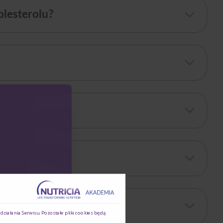
olesterolu?
 uwagi na to, iż do ich rozwoju niezbędny jest
l ?
. Występuje w dwóch wariantach smakowych: o smaku
ę), która wspiera prawidłowe funkcjonowanie serca.
ziałania Serwisu. Pozostałe pliki cookies będą