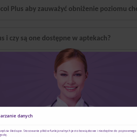
col Plus aby zauważyć obniżenie poziomu ch
s i czy są one dostępne w aptekach?
internetowych.
pty
osób stosujących Danacol ?
i roślinnymi nie powinno się stosować u dzieci poniżej 5 roku życia z
b karmiących piersią.
diety Danacol Plus a jogurtem pitnym Danaco
g steroli roślinnych w jednej porcji co odpowiada 1 butelce (100 g)
Czy jesteś osobą posiadającą kwalifikacje z
warzanie danych
zawiera 2,5 g steroli roślinnych oraz dodatkowo witaminę B1 (tiamin
zakresu medycyny, farmacji, pielęgniarstwa,
nie steroli roślinnych?
rzędzia śledzące. Stosowanie plików funkcjonalnych jest obowiązkowe i niezbędne do poprawnego d
dietetyki?
godę.