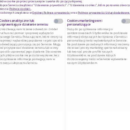
ików cookie poprzez przesunięcie suwaka do pozycji aktywnej.
topce Serwisu znajdziesz "Ustawienia prywatności" / "Ustawienia cookies", które ponownie otworz
ziesz w
Polityce cookies
.
 osobowych znajdziesz w
Ogólnej Polityce prywatności
oraz
Polityce prywatności Usług dodatkowyc
nno się stosować produkt Danacol Plus?
Tak
Nie
Cookies analityczne lub
Cookies marketingowe i
usprawniające działanie serwisu
personalizujące
Umożliwiają nam liczenie odwiedzin i źródeł
Służą do pozyskiwania informacji o
ruchu oraz pomiar i poprawę wydajności
zainteresowaniach Użytkownika na podstawie
naszego Serwisu. Pokazują nam, które strony są
informacji dotyczących korzystania z Serwisu i
najmniej i najbardziej popularne i w jaki sposób
personalizacji treści wyświetlanych w Serwisie.
odwiedzający poruszają się po Serwisie. Mogą
Na podstawie posiadanych informacji możemy
diety Danacol Plus mogą być stosowane naprz
też przyspieszać działanie serwisu lub w inny
stosować prosty marketing spersonalizowany
sposób usprawniać jego działanie. Stosowanie
lub tworzyć proste profile naszych
tych plików cookie nie jest obowiązkowe, lecz
Użytkowników, na podstawie których
pozyskiwane informacje pomagają nam w
dostosowujemy treści w Serwisie wyświetlane
rozwoju i ulepszaniu Serwisu.
naszym Użytkownikom.
t data przydatności produktu Danacol Plus?
dni dla osób z nietolerancjami pokarmowymi, 
Plus suplement diety i Danacol jogurt pitny