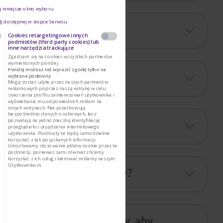
ą niniejsze okno wyboru.
h
dostępnej w stopce Serwisu.
Cookies retargetingowe innych
podmiotów (third party cookies) lub
inne narzędzia trackujące
Zgadzam się na cookies wszystkich partnerów
wymienionych poniżej
Poniżej możesz też wyrazić zgodę tylko na
wybrane podmioty
emiennie?
Mogą zostać użyte przez naszych partnerów
reklamowych poprzez naszą witrynę w celu
stworzenia profilu zainteresowań użytkownika i
wyświetlania mu odpowiednich reklam na
innych witrynach. Nie przechowują
bezpośrednio danych osobowych, lecz
pozwalają na jednoznaczną identyfikację
przeglądarki i urządzenia internetowego
użytkownika. Podmioty te będą samodzielnie
korzystać z tak pozyskanych informacji.
Umożliwiamy stosowanie plików cookie przez te
podmioty, ponieważ sami również chcemy
korzystać z ich usług i kierować reklamy naszym
Użytkownikom.
np. nietolerancją laktozy?
 w ramach codziennej diety, aby