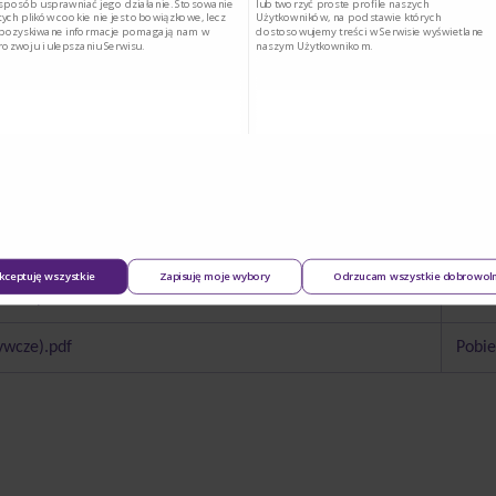
sposób usprawniać jego działanie. Stosowanie
lub tworzyć proste profile naszych
tych plików cookie nie jest obowiązkowe, lecz
Użytkowników, na podstawie których
pozyskiwane informacje pomagają nam w
dostosowujemy treści w Serwisie wyświetlane
rozwoju i ulepszaniu Serwisu.
naszym Użytkownikom.
odzinnej, Polskiego Towarzystwa Żywienia Pozajelitowego, Dojelitoweg
 diagnostyki i leczenia niedożywienia w gabinecie lekarza POZ.
leczenia-niedozywienia-w-gabinecie-lekarza-POZ-2024.pdf
Pobie
kceptuję wszystkie
Zapisuję moje wybory
Odrzucam wszystkie dobrowol
zenia.pdf
Pobie
ywcze).pdf
Pobie