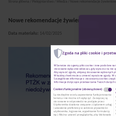
Strona główna
/
Pielęgniarstwo
/
Wiedza
/ Nowe rekomendacje żywieniow
Nowe rekomendacje żywieniowe PTMR, P
Data materiału:
14/02/2025
Zgoda na pliki cookie i przet
W Serwisie stosujemy pliki cookie i inne podobne na
stosowane wyłącznie wówczas, gdy wyrazisz na nie z
Aby wyrazić zgodę, aktywuj stosowanie wybranych pl
W każdej chwili możesz zmienić wyrażone zgody. W s
Szczegółowe informacje o stosowaniu cookies znajd
Informacje dotyczące przetwarzania Twoich danych
Cookies funkcjonalne (obowiązkowe)
Są niezbędne w celu zapewnienia funkcjonowania
Serwisu i nie można ich wyłączyć. Zazwyczaj są
stosowane w odpowiedzi na podjęte przez
Użytkownika działania związane z żądaniem usług
(ustawienie preferencji w zakresie prywatności
użytkownika, logowanie, wypełnianie formularzy
itp.). Można ustawić przeglądarkę, aby blokowała