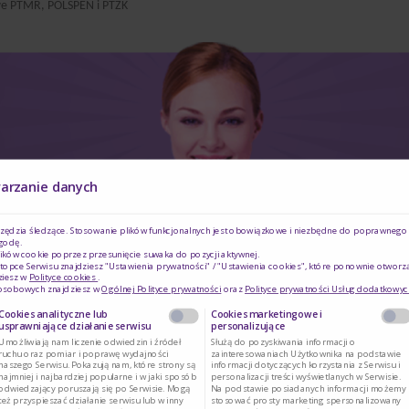
e PTMR, POLSPEN i PTŻK
OLSPEN i PTŻK
warzanie danych
rzędzia śledzące. Stosowanie plików funkcjonalnych jest obowiązkowe i niezbędne do poprawnego d
Czy jesteś osobą posiadającą kwalifikacje z
godę.
ików cookie poprzez przesunięcie suwaka do pozycji aktywnej.
zakresu medycyny, farmacji, pielęgniarstwa,
topce Serwisu znajdziesz "Ustawienia prywatności" / "Ustawienia cookies", które ponownie otworz
ziesz w
Polityce cookies
.
 osobowych znajdziesz w
Ogólnej Polityce prywatności
oraz
Polityce prywatności Usług dodatkowyc
dietetyki?
Cookies analityczne lub
Cookies marketingowe i
usprawniające działanie serwisu
personalizujące
Umożliwiają nam liczenie odwiedzin i źródeł
Służą do pozyskiwania informacji o
ruchu oraz pomiar i poprawę wydajności
zainteresowaniach Użytkownika na podstawie
Tak
Nie
naszego Serwisu. Pokazują nam, które strony są
informacji dotyczących korzystania z Serwisu i
najmniej i najbardziej popularne i w jaki sposób
personalizacji treści wyświetlanych w Serwisie.
odwiedzający poruszają się po Serwisie. Mogą
Na podstawie posiadanych informacji możemy
też przyspieszać działanie serwisu lub w inny
stosować prosty marketing spersonalizowany