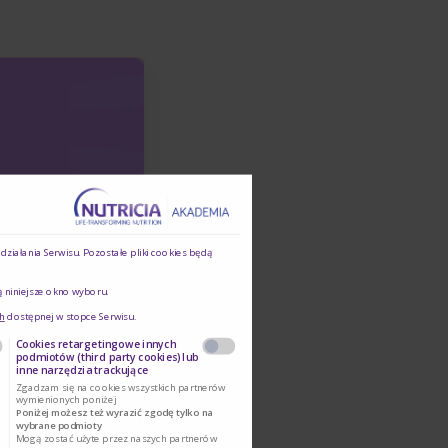
ziałania Serwisu. Pozostałe pliki cookies będą
ą niniejsze okno wyboru.
h
dostępnej w stopce Serwisu.
Cookies retargetingowe innych
podmiotów (third party cookies) lub
inne narzędzia trackujące
Zgadzam się na cookies wszystkich partnerów
wymienionych poniżej
Poniżej możesz też wyrazić zgodę tylko na
wybrane podmioty
Mogą zostać użyte przez naszych partnerów