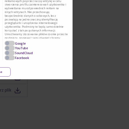
reklamowych poprzez naszą witrynę w celu
stworzenia profilu zainteresowań użytkownika i
wyświetlania mu odpowiednich reklam na
innych witrynach. Nie przechowują
bezpośrednio danych osobowych, lecz
pozwalają na jednoznaczną identyfikację
przeglądarki i urządzenia internetowego
użytkownika. Podmioty te będą samodzielnie
korzystać z tak pozyskanych informacji.
Umożliwiamy stosowanie plików cookie przez te
podmioty, ponieważ sami również chcemy
o i Metabolizmu
korzystać z ich usług i kierować reklamy naszym
Google
Użytkownikom.
YouTube
SoundCloud
Facebook
rz plik
ne
rz plik
rz plik