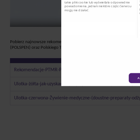
takie pliki cookie lub wyświetlała odpowiednie
powiadomienia, jednak niektóre części Serwisu
mogą nie działać.
Pobierz najnowsze rekomendacje Polskiego Towarzystwa Medycyny R
(POLSPEN) oraz Polskiego Towarzystwa Żywienia Klinicznego w zakresie
Rekomendacje-PTMR-POLSPEN-PTZK-w-zakresie-diagnostyki-i-
A
Ulotka-żółta-jak-uzyskać-najwięcej-wartości-odżywczych-z-jed
Ulotka-czerwona-Żywienie-medyczne-(doustne-preparaty-odż