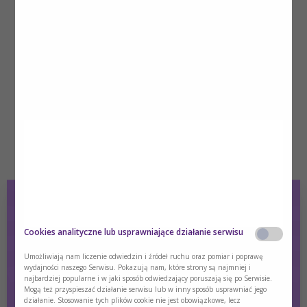
Nowa wersja
Katalog Nutricia
Pobierz katalog z pełnym portfolio
produktów firmy Nutricia.
Pobierz
Cookies analityczne lub usprawniające działanie serwisu
Umożliwiają nam liczenie odwiedzin i źródeł ruchu oraz pomiar i poprawę
wydajności naszego Serwisu. Pokazują nam, które strony są najmniej i
najbardziej popularne i w jaki sposób odwiedzający poruszają się po Serwisie.
Mogą też przyspieszać działanie serwisu lub w inny sposób usprawniać jego
działanie. Stosowanie tych plików cookie nie jest obowiązkowe, lecz