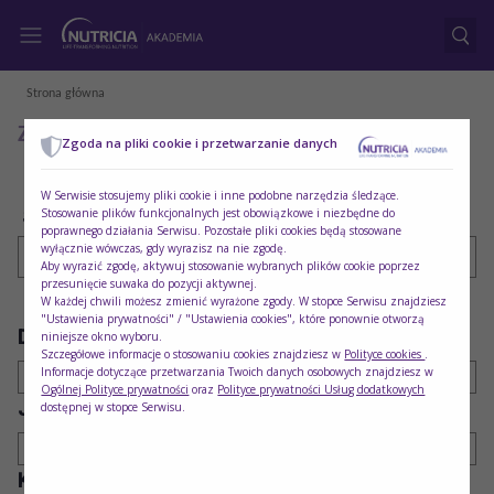
Strona główna
Zamów i pobierz materiały i próbki
Zgoda na pliki cookie i przetwarzanie danych
W Serwisie stosujemy pliki cookie i inne podobne narzędzia śledzące.
Stosowanie plików funkcjonalnych jest obowiązkowe i niezbędne do
Szukaj
poprawnego działania Serwisu. Pozostałe pliki cookies będą stosowane
wyłącznie wówczas, gdy wyrazisz na nie zgodę.
Aby wyrazić zgodę, aktywuj stosowanie wybranych plików cookie poprzez
przesunięcie suwaka do pozycji aktywnej.
W każdej chwili możesz zmienić wyrażone zgody. W stopce Serwisu znajdziesz
"Ustawienia prywatności" / "Ustawienia cookies", które ponownie otworzą
Dla kogo
Obszar terapeutyczny
niniejsze okno wyboru.
Szczegółowe informacje o stosowaniu cookies znajdziesz w
Polityce cookies
.
Informacje dotyczące przetwarzania Twoich danych osobowych znajdziesz w
Wszystkie
Pielęgniarstwo
Ogólnej Polityce prywatności
oraz
Polityce prywatności Usług dodatkowych
Jednostka chorobowa
Produkt
dostępnej w stopce Serwisu.
Wszystkie
Wszystkie
Kategoria
Typ