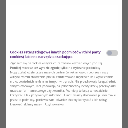
gastrostomii odżywczej typu PEG.
Pobierz
Cookies retargetingowe innych podmiotów (third party
cookies) lub inne narzędzia trackujące
Zgadzam się na cookies wszystkich partnerów wymienionych poniżej
Poniżej możesz też wyrazić zgodę tylko na wybrane podmioty
Mogą zostać użyte przez naszych partnerów reklamowych poprzez naszą
Gastrostomia – zasady pielęgnacji oraz
witrynę w celu stworzenia profilu zainteresowań użytkownika i wyświetlania
postępowanie w przypadku wystąpienia
mu odpowiednich reklam na innych witrynach. Nie przechowują bezpośrednio
danych osobowych, lecz pozwalają na jednoznaczną identyfikację przeglądarki i
powikłań w praktyce klinicznej
urządzenia internetowego użytkownika. Podmioty te będą samodzielnie
Dr n. med. Marek Kunecki w artykule
korzystać z tak pozyskanych informacji. Umożliwiamy stosowanie plików cookie
przedstawia wybrane zagadnienia
przez te podmioty, ponieważ sami również chcemy korzystać z ich usług i
dotyczące gastrostomii odżywczej w
kierować reklamy naszym Użytkownikom.
codziennej praktyce ośrodków leczenia
żywieniowego.
Pobierz