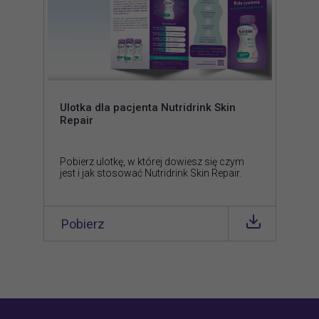
Google
YouTube
Ulotka dla pacjenta Nutridrink Skin
SoundCloud
Repair
Facebook
Pobierz ulotkę, w której dowiesz się czym
Akceptuję
Zapisuję moje
Odrzucam wszystkie
jest i jak stosować Nutridrink Skin Repair.
wszystkie
wybory
dobrowolne
Pobierz