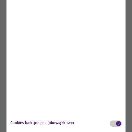
Dodaj
1
Ulotka NDR Skin Repair dla Pacjenta
1 zamówienie zawiera 25 szt.
Cookies funkcjonalne (obowiązkowe)
Dodaj
1