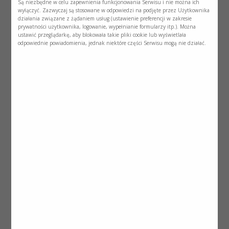
Są niezbędne w celu zapewnienia funkcjonowania Serwisu i nie można ich
wyłączyć. Zazwyczaj są stosowane w odpowiedzi na podjęte przez Użytkownika
działania związane z żądaniem usług (ustawienie preferencji w zakresie
prywatności użytkownika, logowanie, wypełnianie formularzy itp.). Można
ustawić przeglądarkę, aby blokowała takie pliki cookie lub wyświetlała
odpowiednie powiadomienia, jednak niektóre części Serwisu mogą nie działać.
Nutridrink Skin Repair - checklista dla
pielęgniarek
1 zamówienie zawiera 25 szt.
Dodaj
1