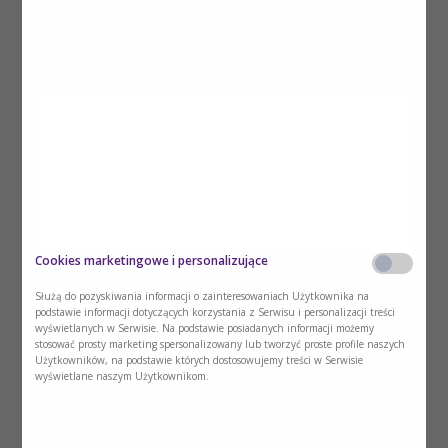
Poradnik dla pacjentów ze zgłębnikiem
nosowo-jelitowym
Pobierz i przekaż pacjentowi materiał na
temat zasad żywienia dojelitowego dietą
przemysłową w przypadku założonego
zgłębnika nosowo-jelitowego.
Pobierz
Cookies marketingowe i personalizujące
Służą do pozyskiwania informacji o zainteresowaniach Użytkownika na
podstawie informacji dotyczących korzystania z Serwisu i personalizacji treści
wyświetlanych w Serwisie. Na podstawie posiadanych informacji możemy
stosować prosty marketing spersonalizowany lub tworzyć proste profile naszych
Użytkowników, na podstawie których dostosowujemy treści w Serwisie
wyświetlane naszym Użytkownikom.
Poradnik dla pacjentów ze zgłębnikiem
gastrostomijnym typu G-Tube