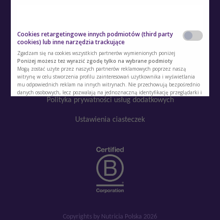
Kontakt
Polityka prywatności
Cookies retargetingowe innych podmiotów (third party
Regulamin
cookies) lub inne narzędzia trackujące
Zgadzam się na cookies wszystkich partnerów wymienionych poniżej
Polityka cookies
Poniżej możesz też wyrazić zgodę tylko na wybrane podmioty
Mogą zostać użyte przez naszych partnerów reklamowych poprzez naszą
witrynę w celu stworzenia profilu zainteresowań użytkownika i wyświetlania
Regulamin kont i usług dodatkowych
mu odpowiednich reklam na innych witrynach. Nie przechowują bezpośrednio
danych osobowych, lecz pozwalają na jednoznaczną identyfikację przeglądarki i
Polityka prywatności usług dodatkowych
urządzenia internetowego użytkownika. Podmioty te będą samodzielnie
korzystać z tak pozyskanych informacji. Umożliwiamy stosowanie plików cookie
przez te podmioty, ponieważ sami również chcemy korzystać z ich usług i
Ustawienia ciasteczek
kierować reklamy naszym Użytkownikom.
Google
YouTube
SoundCloud
Facebook
Copyrights by Nutricia Polska 2026