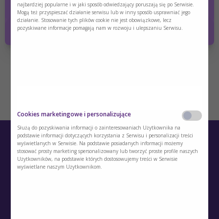
• Zaburzenia odżywiania w onkologii – niedożywienie,
najbardziej popularne i w jaki sposób odwiedzający poruszają się po Serwisie.
sarkopenia, kacheksja, otyłość sarkopeniczna – jak postępować?
Mogą też przyspieszać działanie serwisu lub w inny sposób usprawniać jego
Tak
Nie
działanie. Stosowanie tych plików cookie nie jest obowiązkowe, lecz
pozyskiwane informacje pomagają nam w rozwoju i ulepszaniu Serwisu.
• Diety alternatywne w onkologii – (dieta dr Dąbrowskiej, dieta
Gersona, dieta ketogenna).
Cookies marketingowe i personalizujące
Służą do pozyskiwania informacji o zainteresowaniach Użytkownika na
podstawie informacji dotyczących korzystania z Serwisu i personalizacji treści
wyświetlanych w Serwisie. Na podstawie posiadanych informacji możemy
stosować prosty marketing spersonalizowany lub tworzyć proste profile naszych
Użytkowników, na podstawie których dostosowujemy treści w Serwisie
wyświetlane naszym Użytkownikom.
O Akademii