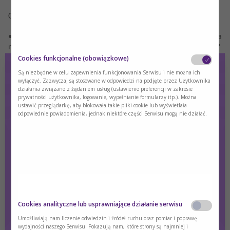
Czego dowiesz się z webinaru?
• Metabolizm pacjenta onkologicznego – czy choroba
nowotworowa zmienia zapotrzebowanie na składniki odżywcze?
Cookies funkcjonalne (obowiązkowe)
• Jak działa układ immunologiczny pacjenta chorującego na
Są niezbędne w celu zapewnienia funkcjonowania Serwisu i nie można ich
nowotwór? Czy drobne infekcje są dla niego większym
wyłączyć. Zazwyczaj są stosowane w odpowiedzi na podjęte przez Użytkownika
wyzwaniem?
działania związane z żądaniem usług (ustawienie preferencji w zakresie
prywatności użytkownika, logowanie, wypełnianie formularzy itp.). Można
ustawić przeglądarkę, aby blokowała takie pliki cookie lub wyświetlała
• Czy kwasy tłuszczowe omega 3 to „święty gral” w onkologii?
odpowiednie powiadomienia, jednak niektóre części Serwisu mogą nie działać.
Co mówią wytyczne w tym zakresie? Czy wszystkie kwasy
omega 3 są zalecane w diecie każdego pacjenta
onkologicznego?
• Czy witaminy w diecie pacjenta onkologicznego to nadużycie
czy droga do szybkiego wyzdrowienia? Czy tak samo działają
witaminy syntetyczne i naturalne?
• Jakie są przyczyny i konsekwencje niedożywienia u pacjenta
Czy jesteś osobą posiadającą kwalifikacje z
Cookies analityczne lub usprawniające działanie serwisu
onkologicznego?
zakresu medycyny, farmacji, pielęgniarstwa,
Umożliwiają nam liczenie odwiedzin i źródeł ruchu oraz pomiar i poprawę
dietetyki?
wydajności naszego Serwisu. Pokazują nam, które strony są najmniej i