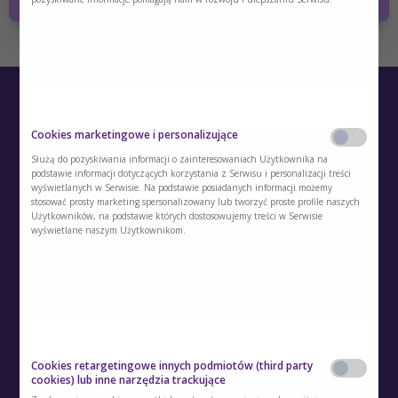
Cookies marketingowe i personalizujące
Służą do pozyskiwania informacji o zainteresowaniach Użytkownika na
podstawie informacji dotyczących korzystania z Serwisu i personalizacji treści
wyświetlanych w Serwisie. Na podstawie posiadanych informacji możemy
stosować prosty marketing spersonalizowany lub tworzyć proste profile naszych
O Akademii
Użytkowników, na podstawie których dostosowujemy treści w Serwisie
wyświetlane naszym Użytkownikom.
Kontakt
Polityka prywatności
Regulamin
Polityka cookies
Cookies retargetingowe innych podmiotów (third party
cookies) lub inne narzędzia trackujące
Regulamin kont i usług dodatkowych