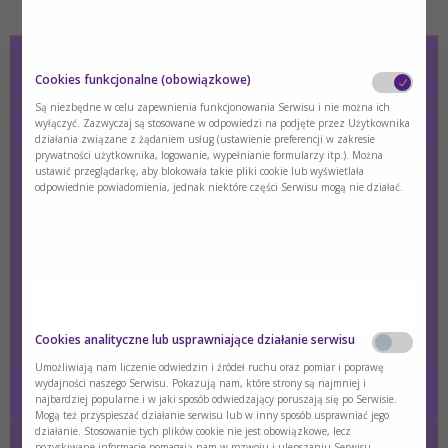
Cookies funkcjonalne (obowiązkowe)
Wykład prof. Paula Wischmeyera o
kompleksowej opiece pacjentów krytycznie
Są niezbędne w celu zapewnienia funkcjonowania Serwisu i nie można ich
wyłączyć. Zazwyczaj są stosowane w odpowiedzi na podjęte przez Użytkownika
chorych
działania związane z żądaniem usług (ustawienie preferencji w zakresie
prywatności użytkownika, logowanie, wypełnianie formularzy itp.). Można
ustawić przeglądarkę, aby blokowała takie pliki cookie lub wyświetlała
Leczenie po udarze nie kończy się na wypisie! Zobacz krótki
odpowiednie powiadomienia, jednak niektóre części Serwisu mogą nie działać.
wykład na temat roli terapii żywieniowej w procesie
rekonwalescencji pacjenta.
Treść dostępna wyłącznie dla zalogowanych użytkowników.
Jeśli nie masz konta, zarejestruj się.
Czy jesteś osobą posiadającą kwalifikacje z
Cookies analityczne lub usprawniające działanie serwisu
zakresu medycyny, farmacji, pielęgniarstwa,
Zaloguj się
Zarejestruj się
Umożliwiają nam liczenie odwiedzin i źródeł ruchu oraz pomiar i poprawę
dietetyki?
wydajności naszego Serwisu. Pokazują nam, które strony są najmniej i
najbardziej popularne i w jaki sposób odwiedzający poruszają się po Serwisie.
Tak
Nie
Mogą też przyspieszać działanie serwisu lub w inny sposób usprawniać jego
działanie. Stosowanie tych plików cookie nie jest obowiązkowe, lecz
pozyskiwane informacje pomagają nam w rozwoju i ulepszaniu Serwisu.