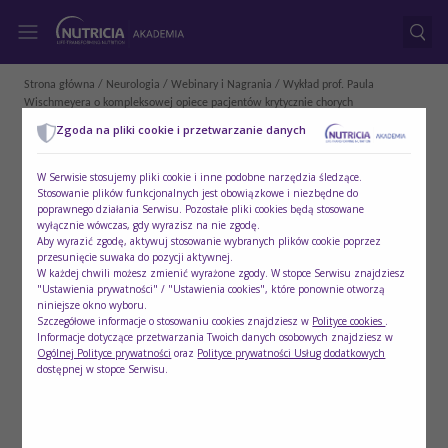
Strona główna
/
Neurologia
/
Webinary i Nagrania
/ Wykład prof. Paula
Wischmeyera o kompleksowej opiece pacjentów krytycznie chorych
Zgoda na pliki cookie i przetwarzanie danych
W Serwisie stosujemy pliki cookie i inne podobne narzędzia śledzące.
Stosowanie plików funkcjonalnych jest obowiązkowe i niezbędne do
poprawnego działania Serwisu. Pozostałe pliki cookies będą stosowane
wyłącznie wówczas, gdy wyrazisz na nie zgodę.
Aby wyrazić zgodę, aktywuj stosowanie wybranych plików cookie poprzez
przesunięcie suwaka do pozycji aktywnej.
W każdej chwili możesz zmienić wyrażone zgody. W stopce Serwisu znajdziesz
"Ustawienia prywatności" / "Ustawienia cookies", które ponownie otworzą
niniejsze okno wyboru.
Szczegółowe informacje o stosowaniu cookies znajdziesz w
Polityce cookies
.
Informacje dotyczące przetwarzania Twoich danych osobowych znajdziesz w
Ogólnej Polityce prywatności
oraz
Polityce prywatności Usług dodatkowych
dostępnej w stopce Serwisu.