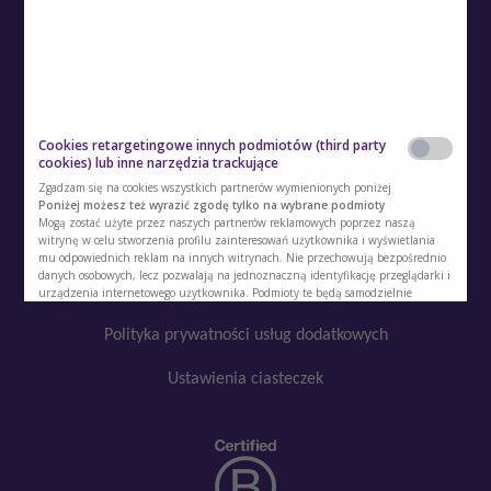
O Akademii
Kontakt
Cookies retargetingowe innych podmiotów (third party
Polityka prywatności
cookies) lub inne narzędzia trackujące
Zgadzam się na cookies wszystkich partnerów wymienionych poniżej
Regulamin
Poniżej możesz też wyrazić zgodę tylko na wybrane podmioty
Mogą zostać użyte przez naszych partnerów reklamowych poprzez naszą
witrynę w celu stworzenia profilu zainteresowań użytkownika i wyświetlania
Polityka cookies
mu odpowiednich reklam na innych witrynach. Nie przechowują bezpośrednio
danych osobowych, lecz pozwalają na jednoznaczną identyfikację przeglądarki i
Regulamin kont i usług dodatkowych
urządzenia internetowego użytkownika. Podmioty te będą samodzielnie
korzystać z tak pozyskanych informacji. Umożliwiamy stosowanie plików cookie
przez te podmioty, ponieważ sami również chcemy korzystać z ich usług i
Polityka prywatności usług dodatkowych
kierować reklamy naszym Użytkownikom.
Ustawienia ciasteczek