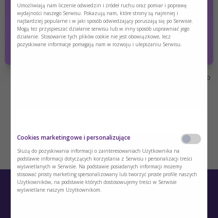
zakresu medycyny, farmacji, pielęgniarstwa,
Umożliwiają nam liczenie odwiedzin i źródeł ruchu oraz pomiar i poprawę
02:40 – konsekwencje metaboliczne rozległego udaru
wydajności naszego Serwisu. Pokazują nam, które strony są najmniej i
dietetyki?
mózgu, faza ostra, wczesna choroby krytycznej
najbardziej popularne i w jaki sposób odwiedzający poruszają się po Serwisie.
Mogą też przyspieszać działanie serwisu lub w inny sposób usprawniać jego
10:35 – dysfagia jako największe zagrożenie na kolejnym
Tak
Nie
działanie. Stosowanie tych plików cookie nie jest obowiązkowe, lecz
etapie leczenia
pozyskiwane informacje pomagają nam w rozwoju i ulepszaniu Serwisu.
16:42 – brak leczenia żywieniowego – do czego może
prowadzić
20:31 – znaczenie rehabilitacji ruchowej i adekwatnego
leczenia żywieniowego po udarze mózgu
Cookies marketingowe i personalizujące
Służą do pozyskiwania informacji o zainteresowaniach Użytkownika na
podstawie informacji dotyczących korzystania z Serwisu i personalizacji treści
wyświetlanych w Serwisie. Na podstawie posiadanych informacji możemy
stosować prosty marketing spersonalizowany lub tworzyć proste profile naszych
Użytkowników, na podstawie których dostosowujemy treści w Serwisie
wyświetlane naszym Użytkownikom.