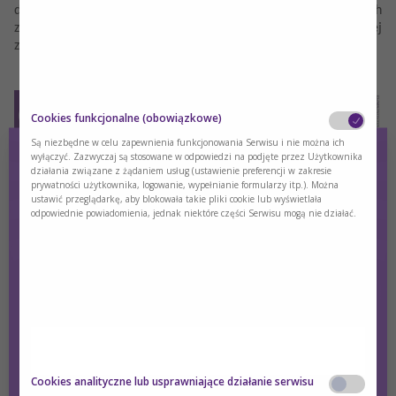
dlaczego odpowiednia dieta jest kluczowa dla poprawy ich
zdrowia i samopoczucia oraz jakie wyzwania wiążą się z jej
zapewnieniem.
Cookies funkcjonalne (obowiązkowe)
Są niezbędne w celu zapewnienia funkcjonowania Serwisu i nie można ich
wyłączyć. Zazwyczaj są stosowane w odpowiedzi na podjęte przez Użytkownika
działania związane z żądaniem usług (ustawienie preferencji w zakresie
prywatności użytkownika, logowanie, wypełnianie formularzy itp.). Można
ustawić przeglądarkę, aby blokowała takie pliki cookie lub wyświetlała
Występują:
odpowiednie powiadomienia, jednak niektóre części Serwisu mogą nie działać.
dr n. med. Małgorzata Skwierawska - specjalistka
anestezjologii i intensywnej terapii
Agata Łyczek - wykładowczyni szkoły modułowej Polskiego
Towarzystwa Żywienia Pozajelitowego, Dojelitowego i
Metabolizmu (POLSPEN)
Spis treści:
Cookies analityczne lub usprawniające działanie serwisu
Czy jesteś osobą posiadającą kwalifikacje z