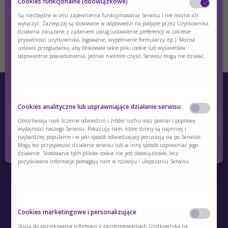
Cookies funkcjonalne (obowiązkowe)
Są niezbędne w celu zapewnienia funkcjonowania Serwisu i nie można ich
wyłączyć. Zazwyczaj są stosowane w odpowiedzi na podjęte przez Użytkownika
działania związane z żądaniem usług (ustawienie preferencji w zakresie
prywatności użytkownika, logowanie, wypełnianie formularzy itp.). Można
ustawić przeglądarkę, aby blokowała takie pliki cookie lub wyświetlała
odpowiednie powiadomienia, jednak niektóre części Serwisu mogą nie działać.
Czy jesteś osobą posiadającą kwalifikacje z
zakresu medycyny, farmacji, pielęgniarstwa,
Cookies analityczne lub usprawniające działanie serwisu
dietetyki?
Umożliwiają nam liczenie odwiedzin i źródeł ruchu oraz pomiar i poprawę
wydajności naszego Serwisu. Pokazują nam, które strony są najmniej i
Tak
Nie
najbardziej popularne i w jaki sposób odwiedzający poruszają się po Serwisie.
Mogą też przyspieszać działanie serwisu lub w inny sposób usprawniać jego
działanie. Stosowanie tych plików cookie nie jest obowiązkowe, lecz
O Akademii
pozyskiwane informacje pomagają nam w rozwoju i ulepszaniu Serwisu.
Kontakt
Polityka prywatności
Cookies marketingowe i personalizujące
Regulamin
Służą do pozyskiwania informacji o zainteresowaniach Użytkownika na