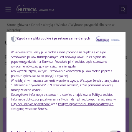
Strona główna
/
Dzieci z alergią
/
Wiedza
/ Wybrane przypadki kliniczne w
alergologii
Zgoda na pliki cookie i przetwarzanie danych
Wybrane przypadki kliniczne w alergologii
W Serwisie stosujemy pliki cookie i inne podobne narzędzia śledzące.
Stosowanie plików funkcjonalnych jest obowiązkowe i niezbędne do
Poniższa publikacja zawiera ciekawe przypadki kliniczne
poprawnego działania Serwisu. Pozostałe pliki cookies będą stosowane
opracowane przez ekspertów.
wyłącznie wówczas, gdy wyrazisz na nie zgodę.
Aby wyrazić zgodę, aktywuj stosowanie wybranych plików cookie poprzez
W materiale znajdziesz analizy ciekawych przypadków
przesunięcie suwaka do pozycji aktywnej.
W każdej chwili możesz zmienić wyrażone zgody. W stopce Serwisu znajdziesz
klinicznych w alergologii m. in. FDEIA u chorej uczulonej na
"Ustawienia prywatności" / "Ustawienia cookies", które ponownie otworzą
brzoskwinię.
niniejsze okno wyboru.
Szczegółowe informacje o stosowaniu cookies znajdziesz w
Polityce cookies
.
Zapraszamy do lektury!
Informacje dotyczące przetwarzania Twoich danych osobowych znajdziesz w
Ogólnej Polityce prywatności
oraz
Polityce prywatności Usług dodatkowych
dostępnej w stopce Serwisu.
Pobierz plik
Analiza-przypadkow-w-alergologii.pdf