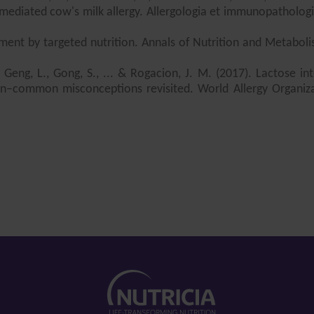
mediated cow's milk allergy. Allergologia et immunopathologia
tment by targeted nutrition. Annals of Nutrition and Metaboli
., Geng, L., Gong, S., ... & Rogacion, J. M. (2017). Lactose i
dren–common misconceptions revisited. World Allergy Organiza