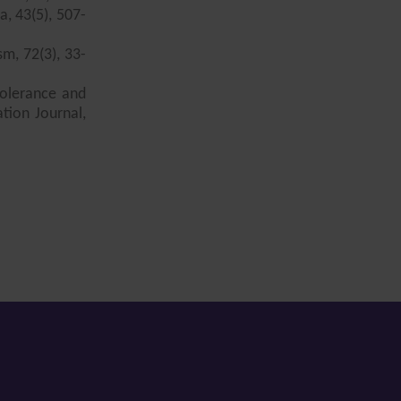
, 43(5), 507-
sm, 72(3), 33-
ntolerance and
tion Journal,