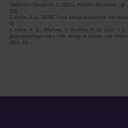
Valdesoiro-Navarrete, L. (2015). Position document: IgE-
526.
2. Heine, R. G. (2018). Food allergy prevention and trea
45.
3. Heine, R. G., AlRefaee, F., Bachina, P., De Leon, J. C
gastrointestinal cow’s milk allergy in infants and chil
10(1), 41.