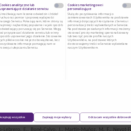
odyfikowanego, rekomendowany jest wybór preparatu o skła
Cookies analityczne lub
Cookies marketingowe i
usprawniające działanie serwisu
personalizujące
ący także laktozę. Obecność laktozy w mieszance może
Umożliwiają nam liczenie odwiedzin i źródeł
Służą do pozyskiwania informacji o
Tak
Nie
 włączenia diety eliminacyjnej.
ruchu oraz pomiar i poprawę wydajności
zainteresowaniach Użytkownika na podstawie
naszego Serwisu. Pokazują nam, które strony są
informacji dotyczących korzystania z Serwisu i
najmniej i najbardziej popularne i w jaki sposób
personalizacji treści wyświetlanych w Serwisie.
odwiedzający poruszają się po Serwisie. Mogą
Na podstawie posiadanych informacji możemy
dotyczy ona pacjentów z wtórną do alergii na białka mleka en
też przyspieszać działanie serwisu lub w inny
stosować prosty marketing spersonalizowany
wych. U tych pacjentów właściwym będzie zastosowanie be
sposób usprawniać jego działanie. Stosowanie
lub tworzyć proste profile naszych
tych plików cookie nie jest obowiązkowe, lecz
Użytkowników, na podstawie których
pują po wprowadzeniu eHF lub mamy do czynienia z ciężk
pozyskiwane informacje pomagają nam w
dostosowujemy treści w Serwisie wyświetlane
rozwoju i ulepszaniu Serwisu.
naszym Użytkownikom.
 nasileniu zmian, pacjent przeszedł anafilaksję albo rozpo
atem pierwszego wyboru powinna być mieszanka aminokwaso
asadnione i mogą nieść za sobą niekorzystne implikacje tj. 
 alergicznego czy opóźnienie w procesie nabywania tolerancji.
kceptuję wszystkie
Zapisuję moje wybory
Odrzucam wszystkie dobrowol
o-Lebrero, E., Boné-Calvo, J., Martín-Muñoz, M. F., Nevot-Fal