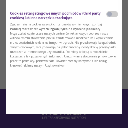
Cookies retargetingowe innych podmiotów (third party
cookies) lub inne narzędzia trackujące
Zgadzam się na cookies wszystkich partnerów wymienionych poniżej
Poniżej możesz też wyrazić zgodę tylko na wybrane podmioty
Mogą zostać użyte przez naszych partnerów reklamowych poprzez naszą
witrynę w celu stworzenia profilu zainteresowań użytkownika i wyświetlania
mu odpowiednich reklam na innych witrynach. Nie przechowują bezpośrednio
danych osobowych, lecz pozwalają na jednoznaczną identyfikację przeglądarki i
urządzenia internetowego użytkownika. Podmioty te będą samodzielnie
korzystać z tak pozyskanych informacji. Umożliwiamy stosowanie plików cookie
przez te podmioty, ponieważ sami również chcemy korzystać z ich usług i
kierować reklamy naszym Użytkownikom.