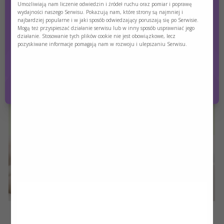
Umożliwiają nam liczenie odwiedzin i źródeł ruchu oraz pomiar i poprawę
wydajności naszego Serwisu. Pokazują nam, które strony są najmniej i
najbardziej popularne i w jaki sposób odwiedzający poruszają się po Serwisie.
Mogą też przyspieszać działanie serwisu lub w inny sposób usprawniać jego
Czy jesteś osobą posiadającą kwalifikacje z
działanie. Stosowanie tych plików cookie nie jest obowiązkowe, lecz
zakresu medycyny, farmacji, pielęgniarstwa,
pozyskiwane informacje pomagają nam w rozwoju i ulepszaniu Serwisu.
dietetyki?
Tak
Nie