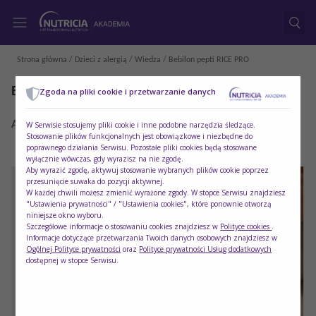
Strona główna
/
Dzieci z alergią
/
Wiedza
/ Bebilon pepti RICE PRO
Bebilon pepti RICE PRO
Zgoda na pliki cookie i przetwarzanie danych
Autor:
Akademia Nutricia
Data materiału:
02/06/2026
W Serwisie stosujemy pliki cookie i inne podobne narzędzia śledzące.
Stosowanie plików funkcjonalnych jest obowiązkowe i niezbędne do
poprawnego działania Serwisu. Pozostałe pliki cookies będą stosowane
wyłącznie wówczas, gdy wyrazisz na nie zgodę.
Aby wyrazić zgodę, aktywuj stosowanie wybranych plików cookie poprzez
przesunięcie suwaka do pozycji aktywnej.
W każdej chwili możesz zmienić wyrażone zgody. W stopce Serwisu znajdziesz
"Ustawienia prywatności" / "Ustawienia cookies", które ponownie otworzą
niniejsze okno wyboru.
Szczegółowe informacje o stosowaniu cookies znajdziesz w
Polityce cookies
.
Informacje dotyczące przetwarzania Twoich danych osobowych znajdziesz w
Ogólnej Polityce prywatności
oraz
Polityce prywatności Usług dodatkowych
dostępnej w stopce Serwisu.