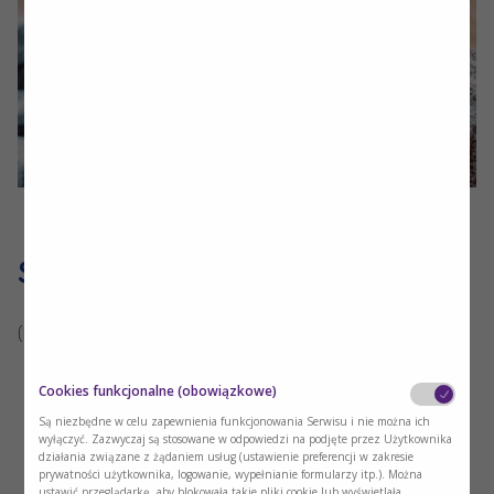
Składniki:
(liczba porcji: 2)
Rodzynki (50g),
Cookies funkcjonalne (obowiązkowe)
Nutridrink Protein 125ml o smaku waniliowym (½ szt.),
Są niezbędne w celu zapewnienia funkcjonowania Serwisu i nie można ich
wyłączyć. Zazwyczaj są stosowane w odpowiedzi na podjęte przez Użytkownika
mleko bez laktozy (50ml),
działania związane z żądaniem usług (ustawienie preferencji w zakresie
prywatności użytkownika, logowanie, wypełnianie formularzy itp.). Można
drożdże (12g),
ustawić przeglądarkę, aby blokowała takie pliki cookie lub wyświetlała