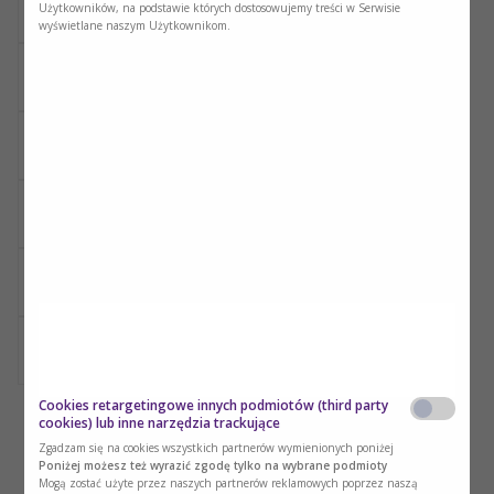
Użytkowników, na podstawie których dostosowujemy treści w Serwisie
476,8 (Kkcal)
wyświetlane naszym Użytkownikom.
Białko:
12,8 (g)
Tłuszcz:
19,8 (g)
Węglowodany:
64,3 (g)
Cholesterol:
246,7 (mg)
Błonnik:
2,9 (g)
Cookies retargetingowe innych podmiotów (third party
cookies) lub inne narzędzia trackujące
Zgadzam się na cookies wszystkich partnerów wymienionych poniżej
Poniżej możesz też wyrazić zgodę tylko na wybrane podmioty
Mogą zostać użyte przez naszych partnerów reklamowych poprzez naszą