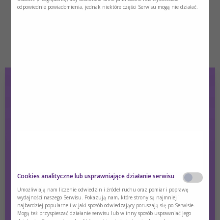
odpowiednie powiadomienia, jednak niektóre części Serwisu mogą nie działać.
mąka pszenna (170g),
żółtka (3szt.),
cukier (10g),
masło (40g).
Sposób przygotowania:
Rodzynki zalać ciepła wodą, aby napęczniały.
Nutridrink Protein o smaku waniliowym połączyć z ciepłym
mlekiem i dodać pokruszone drożdże. Dobrze wymieszać i
zostawić do wyrośnięcia w ciepłym miejscu.
Po upływie 30minut dodać łyżkę przesianej mąki i dobrze
wymieszać. Znów zostawić w ciepłym miejscu do
Cookies analityczne lub usprawniające działanie serwisu
wyrośnięcia.
Umożliwiają nam liczenie odwiedzin i źródeł ruchu oraz pomiar i poprawę
W międzyczasie utrzeć żółtka z cukrem na gładką masę i
wydajności naszego Serwisu. Pokazują nam, które strony są najmniej i
dodać do zaczynu. Dobrze wymieszać.
najbardziej popularne i w jaki sposób odwiedzający poruszają się po Serwisie.
Czy jesteś osobą posiadającą kwalifikacje z
Mogą też przyspieszać działanie serwisu lub w inny sposób usprawniać jego