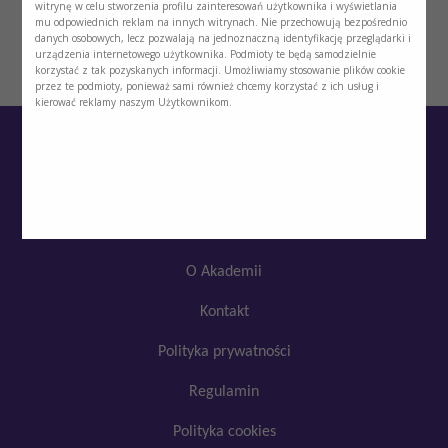
witrynę w celu stworzenia profilu zainteresowań użytkownika i wyświetlania
mu odpowiednich reklam na innych witrynach. Nie przechowują bezpośrednio
danych osobowych, lecz pozwalają na jednoznaczną identyfikację przeglądarki i
urządzenia internetowego użytkownika. Podmioty te będą samodzielnie
korzystać z tak pozyskanych informacji. Umożliwiamy stosowanie plików cookie
przez te podmioty, ponieważ sami również chcemy korzystać z ich usług i
kierować reklamy naszym Użytkownikom.
O Akademii
Kontakt
Polityka prywatności
Regulamin
Google
YouTube
Polityka cookies
SoundCloud