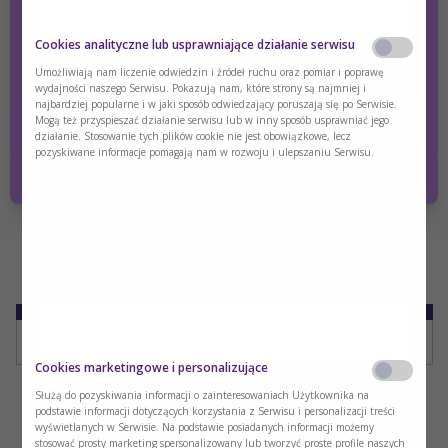
stanu odżywienia
Wpływ zaburzeń stanu odżywienia na funkcjonowanie
Cookies analityczne lub usprawniające działanie serwisu
organizmu (konsekwencje)
Czy jesteś osobą posiadającą kwalifikacje z
Umożliwiają nam liczenie odwiedzin i źródeł ruchu oraz pomiar i poprawę
Występowanie zaburzeń stanu odżywienia
zakresu medycyny, farmacji, pielęgniarstwa,
wydajności naszego Serwisu. Pokazują nam, które strony są najmniej i
Wpływ niedożywienia na organizm
dietetyki?
najbardziej popularne i w jaki sposób odwiedzający poruszają się po Serwisie.
Mogą też przyspieszać działanie serwisu lub w inny sposób usprawniać jego
Wskazania do leczenia żywieniowego i sposób podaży
działanie. Stosowanie tych plików cookie nie jest obowiązkowe, lecz
Tak
Nie
żywienia
pozyskiwane informacje pomagają nam w rozwoju i ulepszaniu Serwisu.
Żywienie drogą przewodu pokarmowego – żywienie
dojelitowe przez sztuczny dostęp
Leczenie żywieniowe w różnych sytuacjach klinicznych
Monitorowanie leczenia żywieniowego
Edukacja żywieniowa – praktyczne aspekty
Pobierz plik
WGLS_Leczenie_zywieniowe_dorosly_2026.pdf
Cookies marketingowe i personalizujące
Służą do pozyskiwania informacji o zainteresowaniach Użytkownika na
podstawie informacji dotyczących korzystania z Serwisu i personalizacji treści
wyświetlanych w Serwisie. Na podstawie posiadanych informacji możemy
stosować prosty marketing spersonalizowany lub tworzyć proste profile naszych