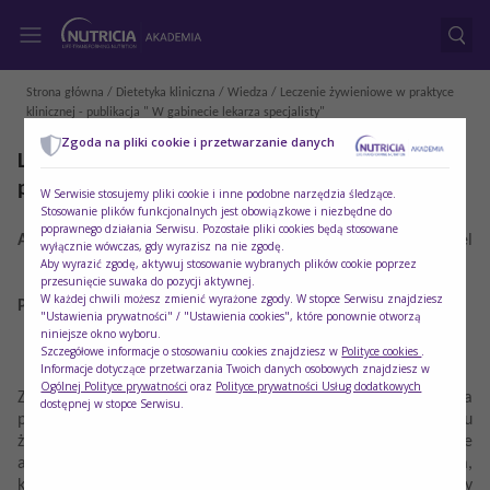
Strona główna
/
Dietetyka kliniczna
/
Wiedza
/ Leczenie żywieniowe w praktyce
klinicznej - publikacja " W gabinecie lekarza specjalisty"
Zgoda na pliki cookie i przetwarzanie danych
Leczenie żywieniowe w praktyce klinicznej -
publikacja " W gabinecie lekarza specjalisty"
W Serwisie stosujemy pliki cookie i inne podobne narzędzia śledzące.
Stosowanie plików funkcjonalnych jest obowiązkowe i niezbędne do
poprawnego działania Serwisu. Pozostałe pliki cookies będą stosowane
Autor:
prof. dr hab. n. med. i n. o zdr. Zyta Beata Wojszel
wyłącznie wówczas, gdy wyrazisz na nie zgodę.
Data materiału:
11/03/2026
Aby wyrazić zgodę, aktywuj stosowanie wybranych plików cookie poprzez
przesunięcie suwaka do pozycji aktywnej.
W każdej chwili możesz zmienić wyrażone zgody. W stopce Serwisu znajdziesz
Praktyczne aspekty postępowania
"Ustawienia prywatności" / "Ustawienia cookies", które ponownie otworzą
niniejsze okno wyboru.
Szczegółowe informacje o stosowaniu cookies znajdziesz w
Polityce cookies
.
Informacje dotyczące przetwarzania Twoich danych osobowych znajdziesz w
Ogólnej Polityce prywatności
oraz
Polityce prywatności Usług dodatkowych
Zapraszamy do zapoznania się z najnowszą publikacją autorstwa
dostępnej w stopce Serwisu.
prof. n. med. i n. o zdr. Zyty Beaty Wojszel, poświęconą leczeniu
żywieniowemu pacjenta dorosłego. Publikacja prezentuje
aktualne wytyczne oraz praktyczne schematy postępowania,
które mogą stanowić cenne wsparcie w codziennej pracy