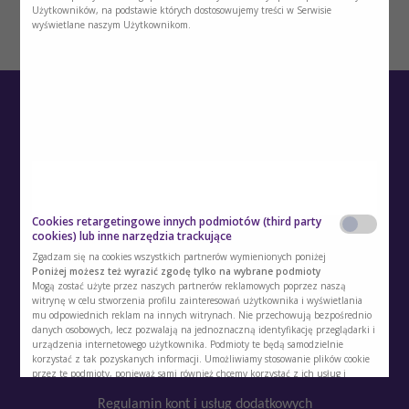
Użytkowników, na podstawie których dostosowujemy treści w Serwisie
wyświetlane naszym Użytkownikom.
Cookies retargetingowe innych podmiotów (third party
O Akademii
cookies) lub inne narzędzia trackujące
Zgadzam się na cookies wszystkich partnerów wymienionych poniżej
Kontakt
Poniżej możesz też wyrazić zgodę tylko na wybrane podmioty
Mogą zostać użyte przez naszych partnerów reklamowych poprzez naszą
Polityka prywatności
witrynę w celu stworzenia profilu zainteresowań użytkownika i wyświetlania
mu odpowiednich reklam na innych witrynach. Nie przechowują bezpośrednio
danych osobowych, lecz pozwalają na jednoznaczną identyfikację przeglądarki i
Regulamin
urządzenia internetowego użytkownika. Podmioty te będą samodzielnie
korzystać z tak pozyskanych informacji. Umożliwiamy stosowanie plików cookie
Polityka cookies
przez te podmioty, ponieważ sami również chcemy korzystać z ich usług i
kierować reklamy naszym Użytkownikom.
Regulamin kont i usług dodatkowych