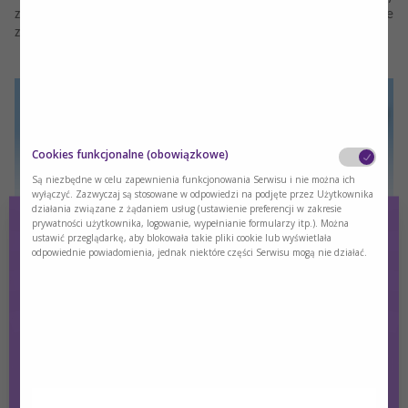
zarówno w warunkach szpitalnych, jak i w podstawowej opiece
zdrowotnej.
Cookies funkcjonalne (obowiązkowe)
Są niezbędne w celu zapewnienia funkcjonowania Serwisu i nie można ich
wyłączyć. Zazwyczaj są stosowane w odpowiedzi na podjęte przez Użytkownika
działania związane z żądaniem usług (ustawienie preferencji w zakresie
prywatności użytkownika, logowanie, wypełnianie formularzy itp.). Można
ustawić przeglądarkę, aby blokowała takie pliki cookie lub wyświetlała
odpowiednie powiadomienia, jednak niektóre części Serwisu mogą nie działać.
Publikacja zawiera:
Skuteczne leczenie żywieniowe pacjenta dorosłego –
praktyczne aspekty postępowania
Rozpoznanie niedożywienia − badania przesiewowe i ocena