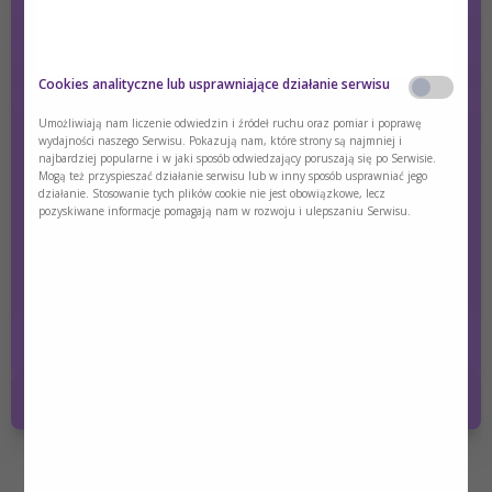
Cookies analityczne lub usprawniające działanie serwisu
Umożliwiają nam liczenie odwiedzin i źródeł ruchu oraz pomiar i poprawę
wydajności naszego Serwisu. Pokazują nam, które strony są najmniej i
najbardziej popularne i w jaki sposób odwiedzający poruszają się po Serwisie.
Ulotka Nutridrink dla pacjentów
Mogą też przyspieszać działanie serwisu lub w inny sposób usprawniać jego
działanie. Stosowanie tych plików cookie nie jest obowiązkowe, lecz
pozyskiwane informacje pomagają nam w rozwoju i ulepszaniu Serwisu.
Jedno
Zamów i przekaż pacjentowi
zamówienie
materiał o tym, jak należy
zawiera 25
Czy jesteś osobą posiadającą kwalifikacje z
stosować Nutridrink.
sztuk.
zakresu medycyny, farmacji, pielęgniarstwa,
dietetyki?
Dodaj
1
Tak
Nie