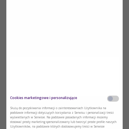
Ulotka syndrom poszpitalny
Dowiedz się, czym jest syndrom
Jedno
poszpitalny i jak wspomóc
zamówienie
pacjenta w procesie
zawiera 25
rekonwalescencji.
sztuk.
Dodaj
1
Cookies marketingowe i personalizujące
Służą do pozyskiwania informacji o zainteresowaniach Użytkownika na
podstawie informacji dotyczących korzystania z Serwisu i personalizacji treści
wyświetlanych w Serwisie. Na podstawie posiadanych informacji możemy
stosować prosty marketing spersonalizowany lub tworzyć proste profile naszych
Nowa wersja
Użytkowników, na podstawie których dostosowujemy treści w Serwisie