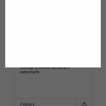
Pobierz
Artykuł nt. żywienia pacjenta krytycznie
chorego w świetle aktualnych
wytycznych.
Google
Pobierz