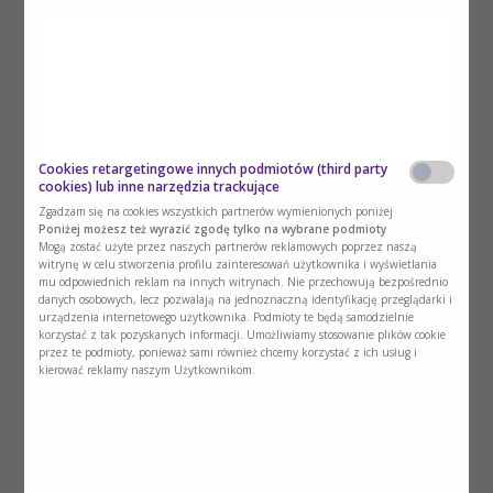
Najnowsze doniesienia jak postępować z
pacjentami krytycznie chorymi z COVID-19
Pobierz
Cookies retargetingowe innych podmiotów (third party
cookies) lub inne narzędzia trackujące
Zgadzam się na cookies wszystkich partnerów wymienionych poniżej
Poniżej możesz też wyrazić zgodę tylko na wybrane podmioty
Mogą zostać użyte przez naszych partnerów reklamowych poprzez naszą
witrynę w celu stworzenia profilu zainteresowań użytkownika i wyświetlania
mu odpowiednich reklam na innych witrynach. Nie przechowują bezpośrednio
danych osobowych, lecz pozwalają na jednoznaczną identyfikację przeglądarki i
urządzenia internetowego użytkownika. Podmioty te będą samodzielnie
korzystać z tak pozyskanych informacji. Umożliwiamy stosowanie plików cookie
przez te podmioty, ponieważ sami również chcemy korzystać z ich usług i
Artykuł nt. leczenia zywieniowego w
kierować reklamy naszym Użytkownikom.
okresie rehabilitacji po chorobie
krytycznej.
Zapoznaj się z artykułem prof. Stanisława
Kłęka