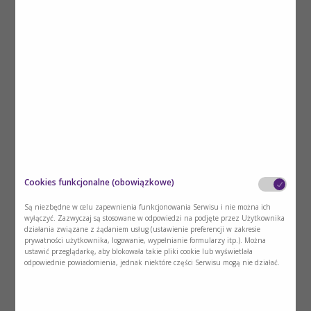
Dodaj
1
NOWOŚĆ
Cookies funkcjonalne (obowiązkowe)
Dzienniczek Glikemii
Są niezbędne w celu zapewnienia funkcjonowania Serwisu i nie można ich
wyłączyć. Zazwyczaj są stosowane w odpowiedzi na podjęte przez Użytkownika
działania związane z żądaniem usług (ustawienie preferencji w zakresie
prywatności użytkownika, logowanie, wypełnianie formularzy itp.). Można
1 zamówienie zawiera 25 szt.
ustawić przeglądarkę, aby blokowała takie pliki cookie lub wyświetlała
odpowiednie powiadomienia, jednak niektóre części Serwisu mogą nie działać.
Maksymalna ilość osiągnięta