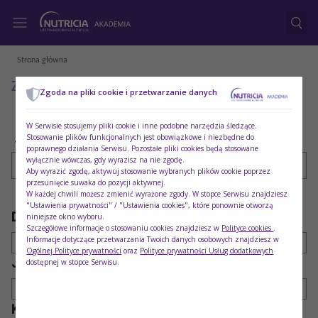
Strona główna
Zamów i pobierz materiały i próbki
Zgoda na pliki cookie i przetwarzanie danych
W Serwisie stosujemy pliki cookie i inne podobne narzędzia śledzące.
Stosowanie plików funkcjonalnych jest obowiązkowe i niezbędne do
Szukaj
poprawnego działania Serwisu. Pozostałe pliki cookies będą stosowane
wyłącznie wówczas, gdy wyrazisz na nie zgodę.
Aby wyrazić zgodę, aktywuj stosowanie wybranych plików cookie poprzez
przesunięcie suwaka do pozycji aktywnej.
W każdej chwili możesz zmienić wyrażone zgody. W stopce Serwisu znajdziesz
"Ustawienia prywatności" / "Ustawienia cookies", które ponownie otworzą
Dla kogo
Obszar terapeutyczny
niniejsze okno wyboru.
Szczegółowe informacje o stosowaniu cookies znajdziesz w
Polityce cookies
.
Informacje dotyczące przetwarzania Twoich danych osobowych znajdziesz w
Wszystkie
Dietetyka kliniczna
Ogólnej Polityce prywatności
oraz
Polityce prywatności Usług dodatkowych
Jednostka chorobowa
Produkt
dostępnej w stopce Serwisu.
Wszystkie
Wszystkie
Kategoria
Typ