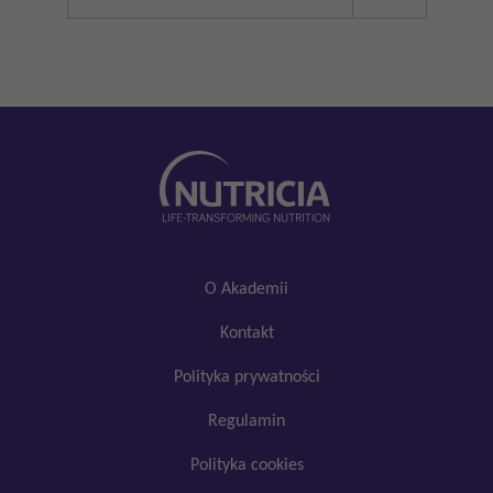
YouTube
SoundCloud
Facebook
Akceptuję
Zapisuję moje
Odrzucam wszystkie
wszystkie
wybory
dobrowolne
O Akademii
Kontakt
Polityka prywatności
Regulamin
Polityka cookies