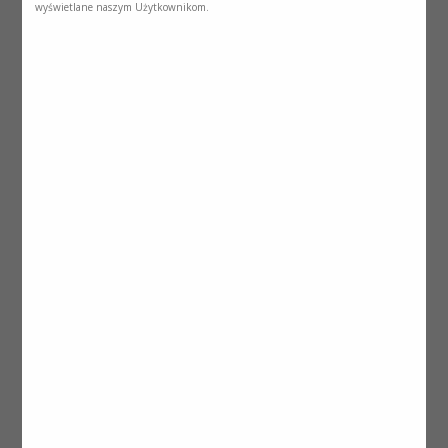
wyświetlane naszym Użytkownikom.
Katalog Nutricia
Pobierz katalog z pełnym portfolio
produktów firmy Nutricia.
Pobierz
Reprint: przypadek pacjentki z Covid-
19